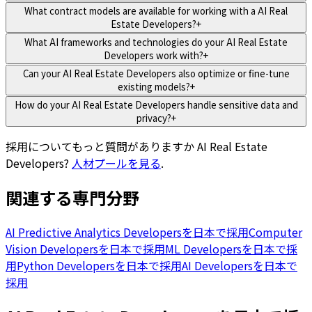
What contract models are available for working with a AI Real
Estate Developers?
+
What AI frameworks and technologies do your AI Real Estate
Developers work with?
+
Can your AI Real Estate Developers also optimize or fine-tune
existing models?
+
How do your AI Real Estate Developers handle sensitive data and
privacy?
+
採用についてもっと質問がありますか
AI Real Estate
Developers
?
人材プールを見る
.
関連する専門分野
AI Predictive Analytics Developersを日本で採用
Computer
Vision Developersを日本で採用
ML Developersを日本で採
用
Python Developersを日本で採用
AI Developersを日本で
採用