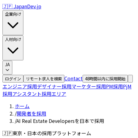
🇯🇵 JapanDev.jp
企業向け
人材向け
JA
Contact
ログイン
リモート求人を検索
48時間以内に採用開始
エンジニア採用
デザイナー採用
マーケター採用
PM採用
PjM
採用
アシスタント採用
エリア
ホーム
/
開発者を採用
/
AI Real Estate Developersを日本で採用
🇯🇵
東京・日本の採用プラットフォーム