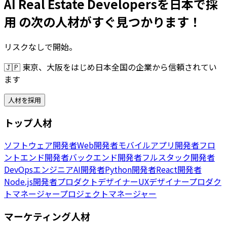
AI Real Estate Developersを日本で採
用 の次の人材がすぐ見つかります！
リスクなしで開始。
🇯🇵
東京、大阪をはじめ日本全国の企業から信頼されてい
ます
人材を採用
トップ人材
ソフトウェア開発者
Web開発者
モバイルアプリ開発者
フロ
ントエンド開発者
バックエンド開発者
フルスタック開発者
DevOpsエンジニア
AI開発者
Python開発者
React開発者
Node.js開発者
プロダクトデザイナー
UXデザイナー
プロダク
トマネージャー
プロジェクトマネージャー
マーケティング人材