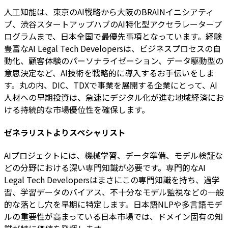
人工知能は、東京のAI戦略から大阪のBRAINイニシアティ
ブ、渋谷スタートアップハブのAI特化型アクセラレータープ
ログラムまで、日本全国で最優先事項となっています。経験
豊富なAI Legal Tech Developersは、ビジネスプロセスの自
動化、顧客体験のパーソナライゼーション、データ駆動型の
意思決定など、AI技術を戦略的に導入するお手伝いをしま
す。丸の内、DIC、TDXで事業を展開する企業にとって、AI
人材への早期投資は、急速にデジタル化が進む地域経済にお
ける持続的な市場優位性を確保します。
ゼネラリストよりスペシャリスト
AIプロジェクトには、機械学習、データ準備、モデル検証な
どの分野における深い専門知識が必要です。専門的なAI
Legal Tech Developersはまさにこの専門知識を持ち、過学
習、学習データのバイアス、不十分なモデル監視などの一般
的な落とし穴を早期に特定します。日本語NLPや多言語モデ
ルの重要性が高まっている日本市場では、ドメイン固有の知