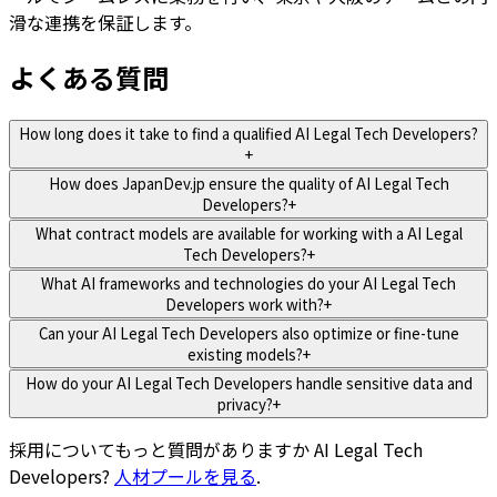
滑な連携を保証します。
よくある質問
How long does it take to find a qualified AI Legal Tech Developers?
+
How does JapanDev.jp ensure the quality of AI Legal Tech
Developers?
+
What contract models are available for working with a AI Legal
Tech Developers?
+
What AI frameworks and technologies do your AI Legal Tech
Developers work with?
+
Can your AI Legal Tech Developers also optimize or fine-tune
existing models?
+
How do your AI Legal Tech Developers handle sensitive data and
privacy?
+
採用についてもっと質問がありますか
AI Legal Tech
Developers
?
人材プールを見る
.