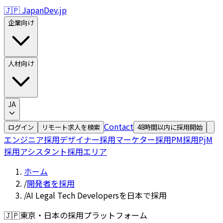
🇯🇵 JapanDev.jp
企業向け
人材向け
JA
Contact
ログイン
リモート求人を検索
48時間以内に採用開始
エンジニア採用
デザイナー採用
マーケター採用
PM採用
PjM
採用
アシスタント採用
エリア
ホーム
/
開発者を採用
/
AI Legal Tech Developersを日本で採用
🇯🇵
東京・日本の採用プラットフォーム