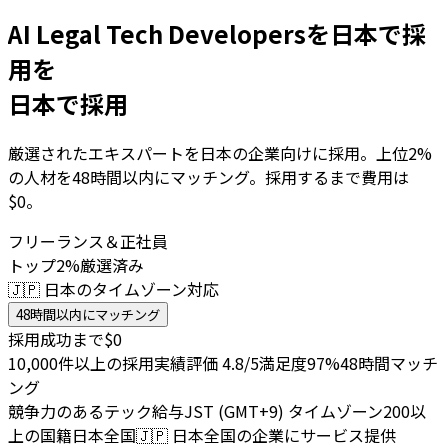
AI Legal Tech Developersを日本で採
用を
日本で採用
厳選されたエキスパートを日本の企業向けに採用。上位2%
の人材を48時間以内にマッチング。採用するまで費用は
$0。
フリーランス＆正社員
トップ2%厳選済み
🇯🇵 日本のタイムゾーン対応
48時間以内にマッチング
採用成功まで$0
10,000件以上の採用実績
評価 4.8/5
満足度97%
48時間マッチ
ング
競争力のあるテック給与
JST (GMT+9) タイムゾーン
200以
上の国籍
日本全国
🇯🇵
日本全国の企業にサービス提供