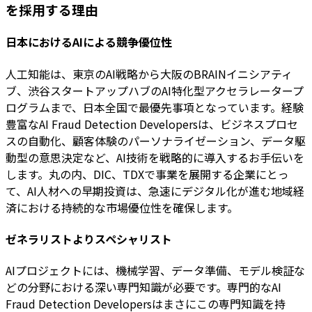
を採用する理由
日本におけるAIによる競争優位性
人工知能は、東京のAI戦略から大阪のBRAINイニシアティ
ブ、渋谷スタートアップハブのAI特化型アクセラレータープ
ログラムまで、日本全国で最優先事項となっています。経験
豊富なAI Fraud Detection Developersは、ビジネスプロセ
スの自動化、顧客体験のパーソナライゼーション、データ駆
動型の意思決定など、AI技術を戦略的に導入するお手伝いを
します。丸の内、DIC、TDXで事業を展開する企業にとっ
て、AI人材への早期投資は、急速にデジタル化が進む地域経
済における持続的な市場優位性を確保します。
ゼネラリストよりスペシャリスト
AIプロジェクトには、機械学習、データ準備、モデル検証な
どの分野における深い専門知識が必要です。専門的なAI
Fraud Detection Developersはまさにこの専門知識を持