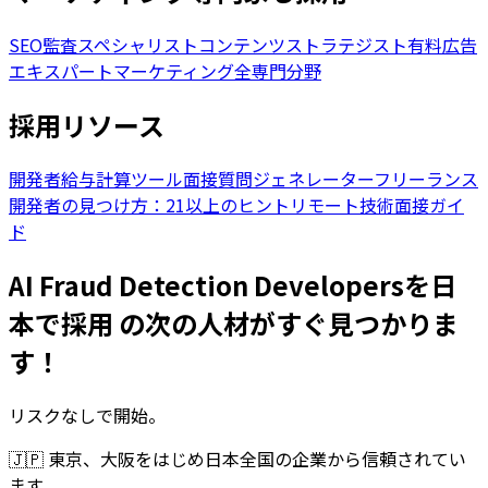
SEO監査スペシャリスト
コンテンツストラテジスト
有料広告
エキスパート
マーケティング全専門分野
採用リソース
開発者給与計算ツール
面接質問ジェネレーター
フリーランス
開発者の見つけ方：21以上のヒント
リモート技術面接ガイ
ド
AI Fraud Detection Developersを日
本で採用 の次の人材がすぐ見つかりま
す！
リスクなしで開始。
🇯🇵
東京、大阪をはじめ日本全国の企業から信頼されてい
ます