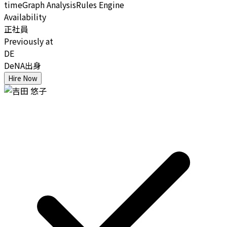
time
Graph Analysis
Rules Engine
Availability
正社員
Previously at
DE
DeNA出身
Hire Now