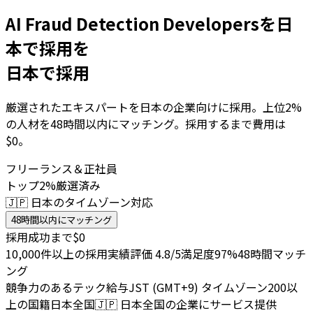
AI Fraud Detection Developersを日
本で採用を
日本で採用
厳選されたエキスパートを日本の企業向けに採用。上位2%
の人材を48時間以内にマッチング。採用するまで費用は
$0。
フリーランス＆正社員
トップ2%厳選済み
🇯🇵 日本のタイムゾーン対応
48時間以内にマッチング
採用成功まで$0
10,000件以上の採用実績
評価 4.8/5
満足度97%
48時間マッチ
ング
競争力のあるテック給与
JST (GMT+9) タイムゾーン
200以
上の国籍
日本全国
🇯🇵
日本全国の企業にサービス提供