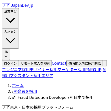
🇯🇵 JapanDev.jp
企業向け
人材向け
JA
Contact
ログイン
リモート求人を検索
48時間以内に採用開始
エンジニア採用
デザイナー採用
マーケター採用
PM採用
PjM
採用
アシスタント採用
エリア
ホーム
/
開発者を採用
/
AI Fraud Detection Developersを日本で採用
🇯🇵
東京・日本の採用プラットフォーム