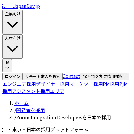
🇯🇵 JapanDev.jp
企業向け
人材向け
JA
Contact
ログイン
リモート求人を検索
48時間以内に採用開始
エンジニア採用
デザイナー採用
マーケター採用
PM採用
PjM
採用
アシスタント採用
エリア
ホーム
/
開発者を採用
/
Zoom Integration Developersを日本で採用
🇯🇵
東京・日本の採用プラットフォーム