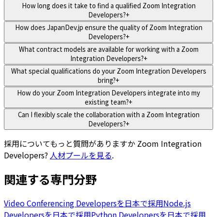
How long does it take to find a qualified Zoom Integration
Developers?
+
How does JapanDev.jp ensure the quality of Zoom Integration
Developers?
+
What contract models are available for working with a Zoom
Integration Developers?
+
What special qualifications do your Zoom Integration Developers
bring?
+
How do your Zoom Integration Developers integrate into my
existing team?
+
Can I flexibly scale the collaboration with a Zoom Integration
Developers?
+
採用についてもっと質問がありますか
Zoom Integration
Developers
?
人材プールを見る
.
関連する専門分野
Video Conferencing Developersを日本で採用
Node.js
Developersを日本で採用
Python Developersを日本で採用