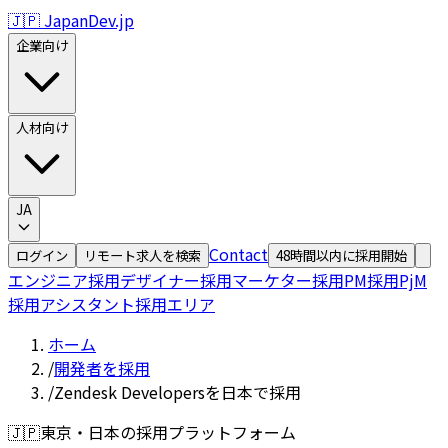
🇯🇵 JapanDev.jp
企業向け
人材向け
JA
Contact
ログイン
リモート求人を検索
48時間以内に採用開始
エンジニア採用
デザイナー採用
マーケター採用
PM採用
PjM
採用
アシスタント採用
エリア
ホーム
/
開発者を採用
/
Zendesk Developersを日本で採用
🇯🇵
東京・日本の採用プラットフォーム