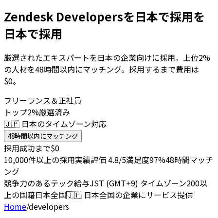
Zendesk Developersを日本で採用を
日本で採用
厳選されたエキスパートを日本の企業向けに採用。上位2%
の人材を48時間以内にマッチング。採用するまで費用は
$0。
フリーランス＆正社員
トップ2%厳選済み
🇯🇵 日本のタイムゾーン対応
48時間以内にマッチング
採用成功まで$0
10,000件以上の採用実績
評価 4.8/5
満足度97%
48時間マッチ
ング
競争力のあるテック給与
JST (GMT+9) タイムゾーン
200以
上の国籍
日本全国
🇯🇵
日本全国の企業にサービス提供
Home
/
developers