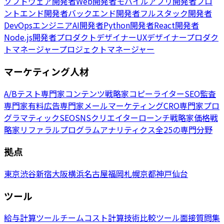
ソフトウェア開発者
Web開発者
モバイルアプリ開発者
フロ
ントエンド開発者
バックエンド開発者
フルスタック開発者
DevOpsエンジニア
AI開発者
Python開発者
React開発者
Node.js開発者
プロダクトデザイナー
UXデザイナー
プロダク
トマネージャー
プロジェクトマネージャー
マーケティング人材
A/Bテスト専門家
コンテンツ戦略家
コピーライター
SEO監査
専門家
有料広告専門家
メールマーケティング
CRO専門家
プロ
グラマティックSEO
SNSクリエイター
ローンチ戦略家
価格戦
略家
リファラルプログラム
アナリティクス
全25の専門分野
拠点
東京
渋谷
新宿
大阪
横浜
名古屋
福岡
札幌
京都
神戸
仙台
ツール
給与計算ツール
チームコスト計算
技術比較ツール
面接質問集