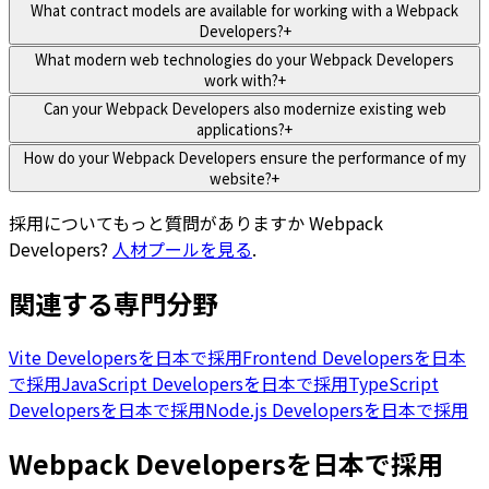
What contract models are available for working with a Webpack
Developers?
+
What modern web technologies do your Webpack Developers
work with?
+
Can your Webpack Developers also modernize existing web
applications?
+
How do your Webpack Developers ensure the performance of my
website?
+
採用についてもっと質問がありますか
Webpack
Developers
?
人材プールを見る
.
関連する専門分野
Vite Developersを日本で採用
Frontend Developersを日本
で採用
JavaScript Developersを日本で採用
TypeScript
Developersを日本で採用
Node.js Developersを日本で採用
Webpack Developersを日本で採用