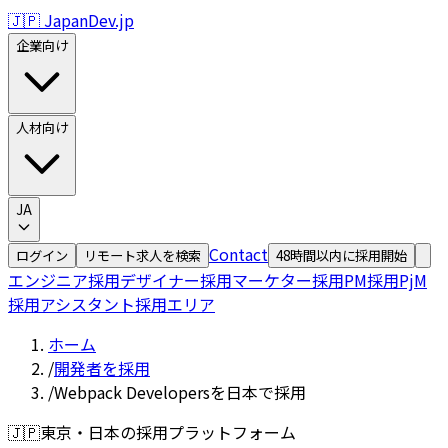
🇯🇵 JapanDev.jp
企業向け
人材向け
JA
Contact
ログイン
リモート求人を検索
48時間以内に採用開始
エンジニア採用
デザイナー採用
マーケター採用
PM採用
PjM
採用
アシスタント採用
エリア
ホーム
/
開発者を採用
/
Webpack Developersを日本で採用
🇯🇵
東京・日本の採用プラットフォーム