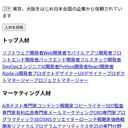
🇯🇵
東京、大阪をはじめ日本全国の企業から信頼されてい
ます
人材を採用
トップ人材
ソフトウェア開発者
Web開発者
モバイルアプリ開発者
フロ
ントエンド開発者
バックエンド開発者
フルスタック開発者
DevOpsエンジニア
AI開発者
Python開発者
React開発者
Node.js開発者
プロダクトデザイナー
UXデザイナー
プロダク
トマネージャー
プロジェクトマネージャー
マーケティング人材
A/Bテスト専門家
コンテンツ戦略家
コピーライター
SEO監査
専門家
有料広告専門家
メールマーケティング
CRO専門家
プロ
グラマティックSEO
SNSクリエイター
ローンチ戦略家
価格戦
略家
リファラルプログラム
アナリティクス
全25の専門分野