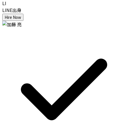
LI
LINE出身
Hire Now