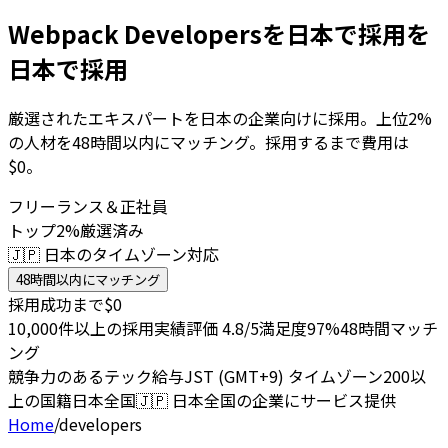
Webpack Developersを日本で採用を
日本で採用
厳選されたエキスパートを日本の企業向けに採用。上位2%
の人材を48時間以内にマッチング。採用するまで費用は
$0。
フリーランス＆正社員
トップ2%厳選済み
🇯🇵 日本のタイムゾーン対応
48時間以内にマッチング
採用成功まで$0
10,000件以上の採用実績
評価 4.8/5
満足度97%
48時間マッチ
ング
競争力のあるテック給与
JST (GMT+9) タイムゾーン
200以
上の国籍
日本全国
🇯🇵
日本全国の企業にサービス提供
Home
/
developers