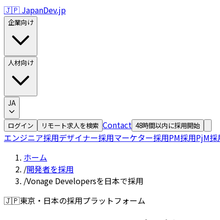
🇯🇵 JapanDev.jp
企業向け
人材向け
JA
Contact
ログイン
リモート求人を検索
48時間以内に採用開始
エンジニア採用
デザイナー採用
マーケター採用
PM採用
PjM採
ホーム
/
開発者を採用
/
Vonage Developersを日本で採用
🇯🇵
東京・日本の採用プラットフォーム