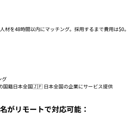
人材を48時間以内にマッチング。採用するまで費用は$0。
ング
上の国籍
日本全国
🇯🇵
日本全国の企業にサービス提供
本で採用 名がリモートで対応可能：