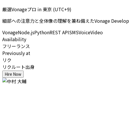
厳選Vonageプロ
in
東京 (UTC+9)
細部への注意力と全体像の理解を兼ね備えたVonage Dev
Vonage
Node.js
Python
REST API
SMS
Voice
Video
Availability
フリーランス
Previously at
リク
リクルート出身
Hire Now