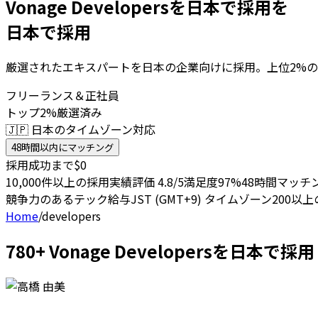
Vonage Developersを日本で採用を
日本で採用
厳選されたエキスパートを日本の企業向けに採用。上位2%の
フリーランス＆正社員
トップ2%厳選済み
🇯🇵 日本のタイムゾーン対応
48時間以内にマッチング
採用成功まで$0
10,000件以上の採用実績
評価 4.8/5
満足度97%
48時間マッチ
競争力のあるテック給与
JST (GMT+9) タイムゾーン
200以
Home
/
developers
780+ Vonage Developersを日