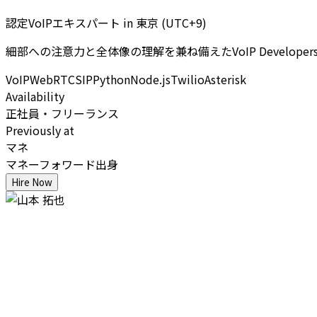
認定VoIPエキスパート
in
東京 (UTC+9)
細部への注意力と全体像の理解を兼ね備えたVoIP Devel
VoIP
WebRTC
SIP
Python
Node.js
Twilio
Asterisk
Availability
正社員・フリーランス
Previously at
マネ
マネーフォワード出身
Hire Now