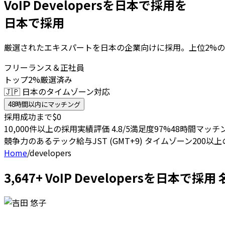
VoIP Developersを日本で採用を
日本で採用
厳選されたエキスパートを日本の企業向けに採用。上位2%の
フリーランス＆正社員
トップ2%厳選済み
🇯🇵 日本のタイムゾーン対応
48時間以内にマッチング
採用成功まで$0
10,000件以上の採用実績
評価 4.8/5
満足度97%
48時間マッチ
競争力のあるテック給与
JST (GMT+9) タイムゾーン
200以
Home
/
developers
3,647+ VoIP Developersを日本