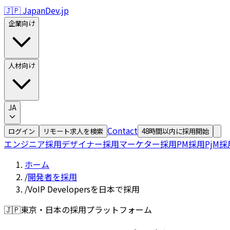
🇯🇵 JapanDev.jp
企業向け
人材向け
JA
Contact
ログイン
リモート求人を検索
48時間以内に採用開始
エンジニア採用
デザイナー採用
マーケター採用
PM採用
PjM採
ホーム
/
開発者を採用
/
VoIP Developersを日本で採用
🇯🇵
東京・日本の採用プラットフォーム