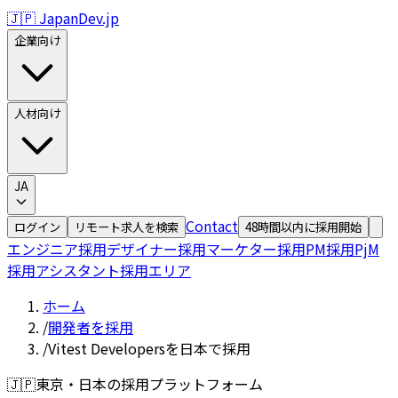
🇯🇵 JapanDev.jp
企業向け
人材向け
JA
Contact
ログイン
リモート求人を検索
48時間以内に採用開始
エンジニア採用
デザイナー採用
マーケター採用
PM採用
PjM
採用
アシスタント採用
エリア
ホーム
/
開発者を採用
/
Vitest Developersを日本で採用
🇯🇵
東京・日本の採用プラットフォーム