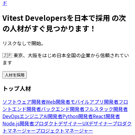
ド
Vitest Developersを日本で採用 の次
の人材がすぐ見つかります！
リスクなしで開始。
🇯🇵
東京、大阪をはじめ日本全国の企業から信頼されてい
ます
人材を採用
トップ人材
ソフトウェア開発者
Web開発者
モバイルアプリ開発者
フロ
ントエンド開発者
バックエンド開発者
フルスタック開発者
DevOpsエンジニア
AI開発者
Python開発者
React開発者
Node.js開発者
プロダクトデザイナー
UXデザイナー
プロダク
トマネージャー
プロジェクトマネージャー