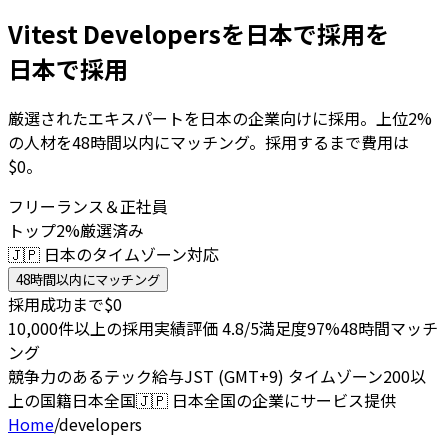
Vitest Developersを日本で採用を
日本で採用
厳選されたエキスパートを日本の企業向けに採用。上位2%
の人材を48時間以内にマッチング。採用するまで費用は
$0。
フリーランス＆正社員
トップ2%厳選済み
🇯🇵 日本のタイムゾーン対応
48時間以内にマッチング
採用成功まで$0
10,000件以上の採用実績
評価 4.8/5
満足度97%
48時間マッチ
ング
競争力のあるテック給与
JST (GMT+9) タイムゾーン
200以
上の国籍
日本全国
🇯🇵
日本全国の企業にサービス提供
Home
/
developers