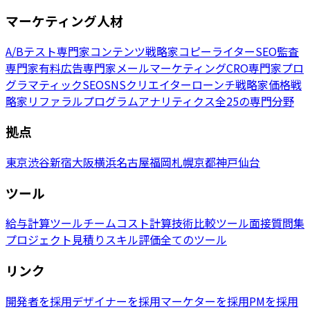
マーケティング人材
A/Bテスト専門家
コンテンツ戦略家
コピーライター
SEO監査
専門家
有料広告専門家
メールマーケティング
CRO専門家
プロ
グラマティックSEO
SNSクリエイター
ローンチ戦略家
価格戦
略家
リファラルプログラム
アナリティクス
全25の専門分野
拠点
東京
渋谷
新宿
大阪
横浜
名古屋
福岡
札幌
京都
神戸
仙台
ツール
給与計算ツール
チームコスト計算
技術比較ツール
面接質問集
プロジェクト見積り
スキル評価
全てのツール
リンク
開発者を採用
デザイナーを採用
マーケターを採用
PMを採用