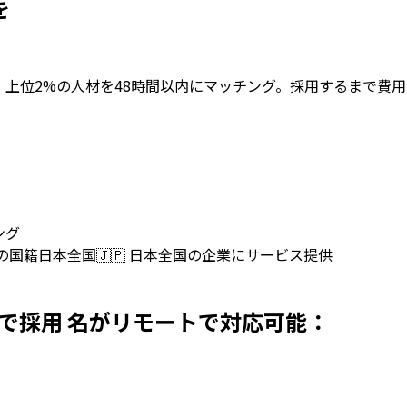
を
向けに採用。上位2%の人材を48時間以内にマッチング。採用するまで費用
ング
上の国籍
日本全国
🇯🇵
日本全国の企業にサービス提供
persを日本で採用 名がリモートで対応可能：