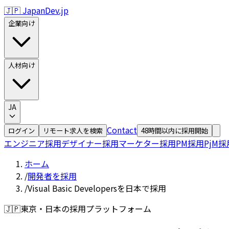
🇯🇵 JapanDev.jp
企業向け
人材向け
JA
Contact
ログイン
リモート求人を検索
48時間以内に採用開始
エンジニア採用
デザイナー採用
マーケター採用
PM採用
PjM採
ホーム
/
開発者を採用
/
Visual Basic Developersを日本で採用
🇯🇵
東京・日本の採用プラットフォーム