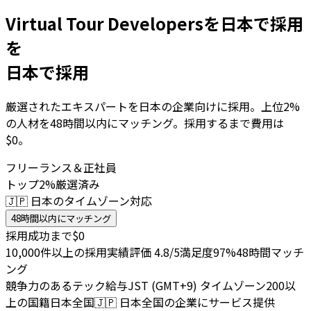
Virtual Tour Developersを日本で採用
を
日本で採用
厳選されたエキスパートを日本の企業向けに採用。上位2%
の人材を48時間以内にマッチング。採用するまで費用は
$0。
フリーランス＆正社員
トップ2%厳選済み
🇯🇵 日本のタイムゾーン対応
48時間以内にマッチング
採用成功まで$0
10,000件以上の採用実績
評価 4.8/5
満足度97%
48時間マッチ
ング
競争力のあるテック給与
JST (GMT+9) タイムゾーン
200以
上の国籍
日本全国
🇯🇵
日本全国の企業にサービス提供