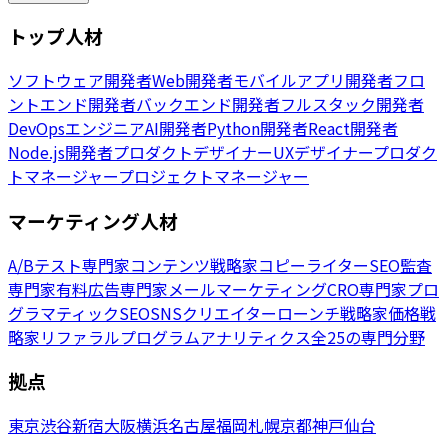
トップ人材
ソフトウェア開発者
Web開発者
モバイルアプリ開発者
フロ
ントエンド開発者
バックエンド開発者
フルスタック開発者
DevOpsエンジニア
AI開発者
Python開発者
React開発者
Node.js開発者
プロダクトデザイナー
UXデザイナー
プロダク
トマネージャー
プロジェクトマネージャー
マーケティング人材
A/Bテスト専門家
コンテンツ戦略家
コピーライター
SEO監査
専門家
有料広告専門家
メールマーケティング
CRO専門家
プロ
グラマティックSEO
SNSクリエイター
ローンチ戦略家
価格戦
略家
リファラルプログラム
アナリティクス
全25の専門分野
拠点
東京
渋谷
新宿
大阪
横浜
名古屋
福岡
札幌
京都
神戸
仙台