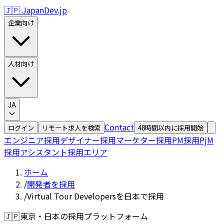
🇯🇵 JapanDev.jp
企業向け
人材向け
JA
Contact
ログイン
リモート求人を検索
48時間以内に採用開始
エンジニア採用
デザイナー採用
マーケター採用
PM採用
PjM
採用
アシスタント採用
エリア
ホーム
/
開発者を採用
/
Virtual Tour Developersを日本で採用
🇯🇵
東京・日本の採用プラットフォーム