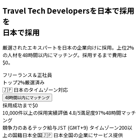
Travel Tech Developersを日本で採用
を
日本で採用
厳選されたエキスパートを日本の企業向けに採用。上位2%
の人材を48時間以内にマッチング。採用するまで費用は
$0。
フリーランス＆正社員
トップ2%厳選済み
🇯🇵 日本のタイムゾーン対応
48時間以内にマッチング
採用成功まで$0
10,000件以上の採用実績
評価 4.8/5
満足度97%
48時間マッチ
ング
競争力のあるテック給与
JST (GMT+9) タイムゾーン
200以
上の国籍
日本全国
🇯🇵
日本全国の企業にサービス提供