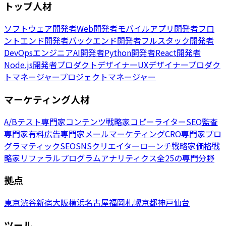
トップ人材
ソフトウェア開発者
Web開発者
モバイルアプリ開発者
フロ
ントエンド開発者
バックエンド開発者
フルスタック開発者
DevOpsエンジニア
AI開発者
Python開発者
React開発者
Node.js開発者
プロダクトデザイナー
UXデザイナー
プロダク
トマネージャー
プロジェクトマネージャー
マーケティング人材
A/Bテスト専門家
コンテンツ戦略家
コピーライター
SEO監査
専門家
有料広告専門家
メールマーケティング
CRO専門家
プロ
グラマティックSEO
SNSクリエイター
ローンチ戦略家
価格戦
略家
リファラルプログラム
アナリティクス
全25の専門分野
拠点
東京
渋谷
新宿
大阪
横浜
名古屋
福岡
札幌
京都
神戸
仙台
ツール