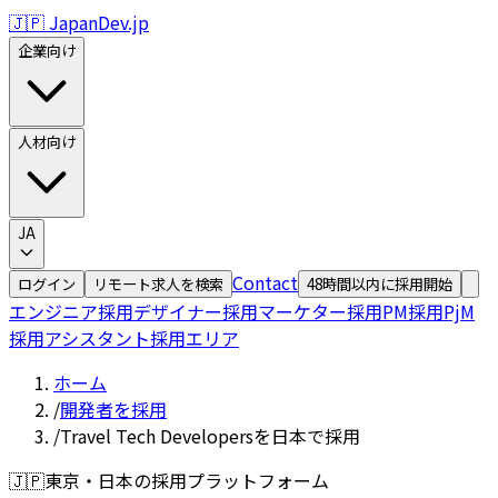
🇯🇵 JapanDev.jp
企業向け
人材向け
JA
Contact
ログイン
リモート求人を検索
48時間以内に採用開始
エンジニア採用
デザイナー採用
マーケター採用
PM採用
PjM
採用
アシスタント採用
エリア
ホーム
/
開発者を採用
/
Travel Tech Developersを日本で採用
🇯🇵
東京・日本の採用プラットフォーム