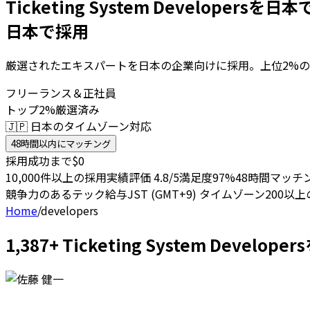
Ticketing System Developersを
日本で採用
厳選されたエキスパートを日本の企業向けに採用。上位2%の
フリーランス＆正社員
トップ2%厳選済み
🇯🇵 日本のタイムゾーン対応
48時間以内にマッチング
採用成功まで$0
10,000件以上の採用実績
評価 4.8/5
満足度97%
48時間マッチ
競争力のあるテック給与
JST (GMT+9) タイムゾーン
200以
Home
/
developers
1,387+ Ticketing System De