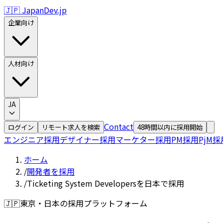
🇯🇵 JapanDev.jp
企業向け
人材向け
JA
Contact
ログイン
リモート求人を検索
48時間以内に採用開始
エンジニア採用
デザイナー採用
マーケター採用
PM採用
PjM採
ホーム
/
開発者を採用
/
Ticketing System Developersを日本で採用
🇯🇵
東京・日本の採用プラットフォーム