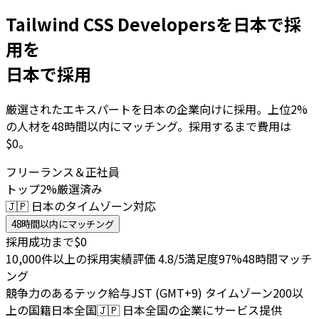
Tailwind CSS Developersを日本で採
用を
日本で採用
厳選されたエキスパートを日本の企業向けに採用。上位2%
の人材を48時間以内にマッチング。採用するまで費用は
$0。
フリーランス＆正社員
トップ2%厳選済み
🇯🇵 日本のタイムゾーン対応
48時間以内にマッチング
採用成功まで$0
10,000件以上の採用実績
評価 4.8/5
満足度97%
48時間マッチ
ング
競争力のあるテック給与
JST (GMT+9) タイムゾーン
200以
上の国籍
日本全国
🇯🇵
日本全国の企業にサービス提供