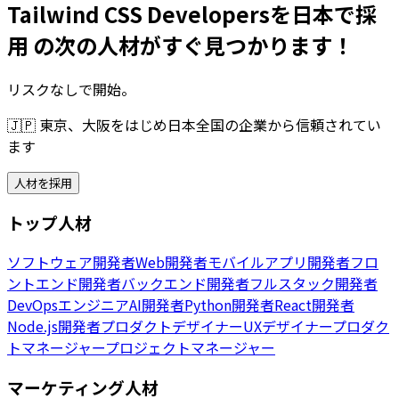
Tailwind CSS Developersを日本で採
用 の次の人材がすぐ見つかります！
リスクなしで開始。
🇯🇵
東京、大阪をはじめ日本全国の企業から信頼されてい
ます
人材を採用
トップ人材
ソフトウェア開発者
Web開発者
モバイルアプリ開発者
フロ
ントエンド開発者
バックエンド開発者
フルスタック開発者
DevOpsエンジニア
AI開発者
Python開発者
React開発者
Node.js開発者
プロダクトデザイナー
UXデザイナー
プロダク
トマネージャー
プロジェクトマネージャー
マーケティング人材