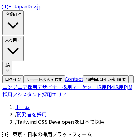
🇯🇵 JapanDev.jp
企業向け
人材向け
JA
Contact
ログイン
リモート求人を検索
48時間以内に採用開始
エンジニア採用
デザイナー採用
マーケター採用
PM採用
PjM
採用
アシスタント採用
エリア
ホーム
/
開発者を採用
/
Tailwind CSS Developersを日本で採用
🇯🇵
東京・日本の採用プラットフォーム