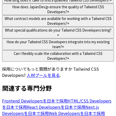
How long does it take to find a qualified Tailwind CSS Developers?
+
How does JapanDev.jp ensure the quality of Tailwind CSS
Developers?
+
What contract models are available for working with a Tailwind CSS
Developers?
+
What special qualifications do your Tailwind CSS Developers bring?
+
How do your Tailwind CSS Developers integrate into my existing
team?
+
Can I flexibly scale the collaboration with a Tailwind CSS
Developers?
+
採用についてもっと質問がありますか
Tailwind CSS
Developers
?
人材プールを見る
.
関連する専門分野
Frontend Developersを日本で採用
HTML/CSS Developers
を日本で採用
React Developersを日本で採用
Next.js
Developersを日本で採用
Web Developersを日本で採用