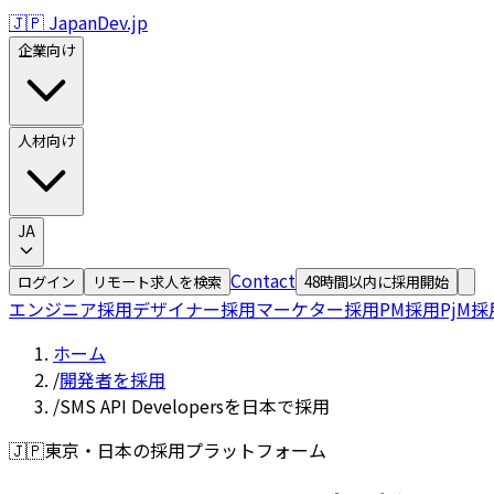
🇯🇵 JapanDev.jp
企業向け
人材向け
JA
Contact
ログイン
リモート求人を検索
48時間以内に採用開始
エンジニア採用
デザイナー採用
マーケター採用
PM採用
PjM採
ホーム
/
開発者を採用
/
SMS API Developersを日本で採用
🇯🇵
東京・日本の採用プラットフォーム