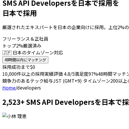
SMS API Developersを日本で採用を
日本で採用
厳選されたエキスパートを日本の企業向けに採用。上位2%の
フリーランス＆正社員
トップ2%厳選済み
🇯🇵 日本のタイムゾーン対応
48時間以内にマッチング
採用成功まで$0
10,000件以上の採用実績
評価 4.8/5
満足度97%
48時間マッチ
競争力のあるテック給与
JST (GMT+9) タイムゾーン
200以
Home
/
developers
2,523+ SMS API Developers