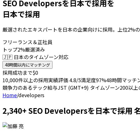
SEO Developersを日本で採用を
日本で採用
厳選されたエキスパートを日本の企業向けに採用。上位2%の
フリーランス＆正社員
トップ2%厳選済み
🇯🇵 日本のタイムゾーン対応
48時間以内にマッチング
採用成功まで$0
10,000件以上の採用実績
評価 4.8/5
満足度97%
48時間マッチ
競争力のあるテック給与
JST (GMT+9) タイムゾーン
200以
Home
/
developers
2,340+ SEO Developersを日本