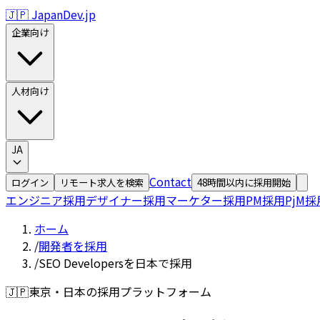
🇯🇵 JapanDev.jp
企業向け
人材向け
JA
Contact
ログイン
リモート求人を検索
48時間以内に採用開始
エンジニア採用
デザイナー採用
マーケター採用
PM採用
PjM採
ホーム
/
開発者を採用
/
SEO Developersを日本で採用
🇯🇵
東京・日本の採用プラットフォーム