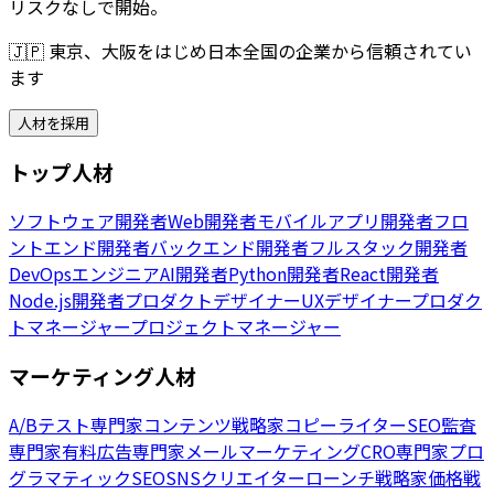
リスクなしで開始。
🇯🇵
東京、大阪をはじめ日本全国の企業から信頼されてい
ます
人材を採用
トップ人材
ソフトウェア開発者
Web開発者
モバイルアプリ開発者
フロ
ントエンド開発者
バックエンド開発者
フルスタック開発者
DevOpsエンジニア
AI開発者
Python開発者
React開発者
Node.js開発者
プロダクトデザイナー
UXデザイナー
プロダク
トマネージャー
プロジェクトマネージャー
マーケティング人材
A/Bテスト専門家
コンテンツ戦略家
コピーライター
SEO監査
専門家
有料広告専門家
メールマーケティング
CRO専門家
プロ
グラマティックSEO
SNSクリエイター
ローンチ戦略家
価格戦