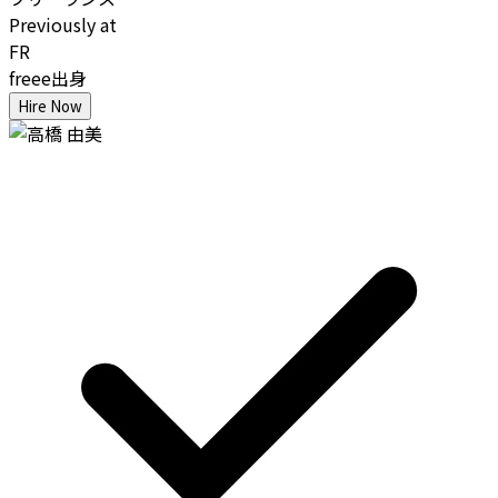
Previously at
FR
freee出身
Hire Now