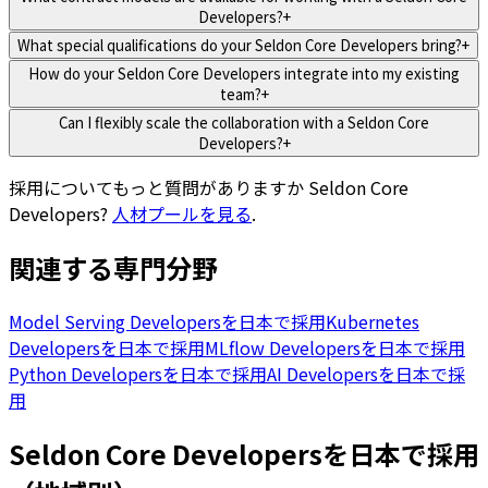
Developers?
+
What special qualifications do your Seldon Core Developers bring?
+
How do your Seldon Core Developers integrate into my existing
team?
+
Can I flexibly scale the collaboration with a Seldon Core
Developers?
+
採用についてもっと質問がありますか
Seldon Core
Developers
?
人材プールを見る
.
関連する専門分野
Model Serving Developersを日本で採用
Kubernetes
Developersを日本で採用
MLflow Developersを日本で採用
Python Developersを日本で採用
AI Developersを日本で採
用
Seldon Core Developersを日本で採用