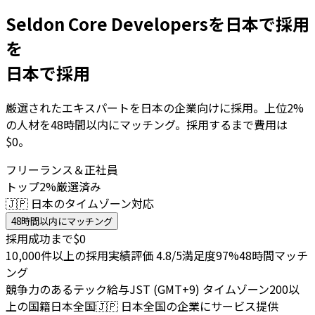
Seldon Core Developersを日本で採用
を
日本で採用
厳選されたエキスパートを日本の企業向けに採用。上位2%
の人材を48時間以内にマッチング。採用するまで費用は
$0。
フリーランス＆正社員
トップ2%厳選済み
🇯🇵 日本のタイムゾーン対応
48時間以内にマッチング
採用成功まで$0
10,000件以上の採用実績
評価 4.8/5
満足度97%
48時間マッチ
ング
競争力のあるテック給与
JST (GMT+9) タイムゾーン
200以
上の国籍
日本全国
🇯🇵
日本全国の企業にサービス提供