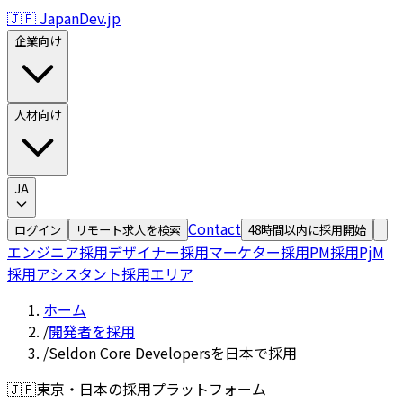
🇯🇵 JapanDev.jp
企業向け
人材向け
JA
Contact
ログイン
リモート求人を検索
48時間以内に採用開始
エンジニア採用
デザイナー採用
マーケター採用
PM採用
PjM
採用
アシスタント採用
エリア
ホーム
/
開発者を採用
/
Seldon Core Developersを日本で採用
🇯🇵
東京・日本の採用プラットフォーム