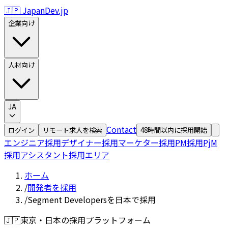
🇯🇵 JapanDev.jp
企業向け
人材向け
JA
Contact
ログイン
リモート求人を検索
48時間以内に採用開始
エンジニア採用
デザイナー採用
マーケター採用
PM採用
PjM
採用
アシスタント採用
エリア
ホーム
/
開発者を採用
/
Segment Developersを日本で採用
🇯🇵
東京・日本の採用プラットフォーム