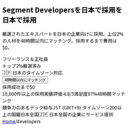
Segment Developersを日本で採用を
日本で採用
厳選されたエキスパートを日本の企業向けに採用。上位2%
の人材を48時間以内にマッチング。採用するまで費用は
$0。
フリーランス＆正社員
トップ2%厳選済み
🇯🇵 日本のタイムゾーン対応
48時間以内にマッチング
採用成功まで$0
10,000件以上の採用実績
評価 4.8/5
満足度97%
48時間マッチ
ング
競争力のあるテック給与
JST (GMT+9) タイムゾーン
200以
上の国籍
日本全国
🇯🇵
日本全国の企業にサービス提供
Home
/
developers