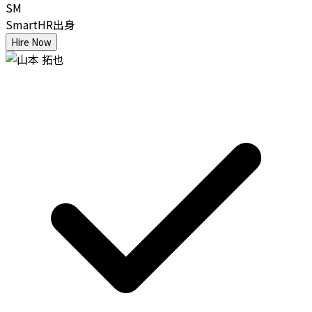
SM
SmartHR出身
Hire Now