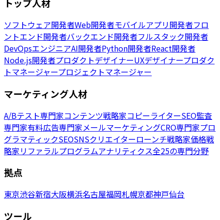
トップ人材
ソフトウェア開発者
Web開発者
モバイルアプリ開発者
フロ
ントエンド開発者
バックエンド開発者
フルスタック開発者
DevOpsエンジニア
AI開発者
Python開発者
React開発者
Node.js開発者
プロダクトデザイナー
UXデザイナー
プロダク
トマネージャー
プロジェクトマネージャー
マーケティング人材
A/Bテスト専門家
コンテンツ戦略家
コピーライター
SEO監査
専門家
有料広告専門家
メールマーケティング
CRO専門家
プロ
グラマティックSEO
SNSクリエイター
ローンチ戦略家
価格戦
略家
リファラルプログラム
アナリティクス
全25の専門分野
拠点
東京
渋谷
新宿
大阪
横浜
名古屋
福岡
札幌
京都
神戸
仙台
ツール