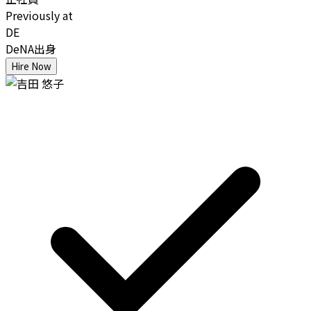
Previously at
DE
DeNA出身
Hire Now