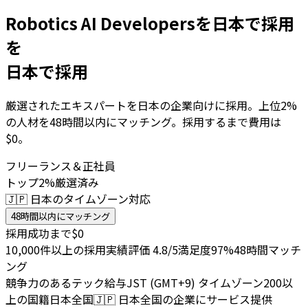
Robotics AI Developersを日本で採用
を
日本で採用
厳選されたエキスパートを日本の企業向けに採用。上位2%
の人材を48時間以内にマッチング。採用するまで費用は
$0。
フリーランス＆正社員
トップ2%厳選済み
🇯🇵 日本のタイムゾーン対応
48時間以内にマッチング
採用成功まで$0
10,000件以上の採用実績
評価 4.8/5
満足度97%
48時間マッチ
ング
競争力のあるテック給与
JST (GMT+9) タイムゾーン
200以
上の国籍
日本全国
🇯🇵
日本全国の企業にサービス提供