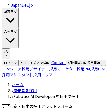
🇯🇵 JapanDev.jp
企業向け
人材向け
JA
Contact
ログイン
リモート求人を検索
48時間以内に採用開始
エンジニア採用
デザイナー採用
マーケター採用
PM採用
PjM
採用
アシスタント採用
エリア
ホーム
/
開発者を採用
/
Robotics AI Developersを日本で採用
🇯🇵
東京・日本の採用プラットフォーム