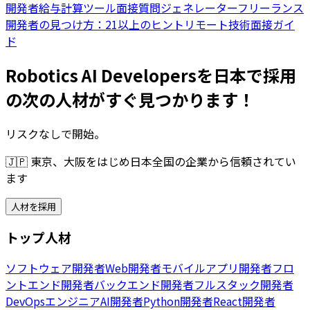
開発者給与計算ツール
面接質問ジェネレーター
フリーランス
開発者の見つけ方：21以上のヒント
リモート技術面接ガイ
ド
Robotics AI Developersを日本で採用
の次の人材がすぐ見つかります！
リスクなしで開始。
🇯🇵
東京、大阪をはじめ日本全国の企業から信頼されてい
ます
人材を採用
トップ人材
ソフトウェア開発者
Web開発者
モバイルアプリ開発者
フロ
ントエンド開発者
バックエンド開発者
フルスタック開発者
DevOpsエンジニア
AI開発者
Python開発者
React開発者