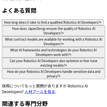
よくある質問
How long does it take to find a qualified Robotics AI Developers?
+
How does JapanDev.jp ensure the quality of Robotics AI
Developers?
+
What contract models are available for working with a Robotics AI
Developers?
+
What AI frameworks and technologies do your Robotics AI
Developers work with?
+
Can your Robotics AI Developers also optimize or fine-tune
existing models?
+
How do your Robotics AI Developers handle sensitive data and
privacy?
+
採用についてもっと質問がありますか
Robotics AI
Developers
?
人材プールを見る
.
関連する専門分野