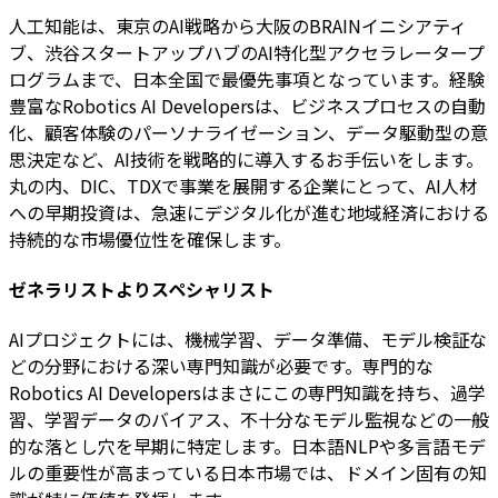
人工知能は、東京のAI戦略から大阪のBRAINイニシアティ
ブ、渋谷スタートアップハブのAI特化型アクセラレータープ
ログラムまで、日本全国で最優先事項となっています。経験
豊富なRobotics AI Developersは、ビジネスプロセスの自動
化、顧客体験のパーソナライゼーション、データ駆動型の意
思決定など、AI技術を戦略的に導入するお手伝いをします。
丸の内、DIC、TDXで事業を展開する企業にとって、AI人材
への早期投資は、急速にデジタル化が進む地域経済における
持続的な市場優位性を確保します。
ゼネラリストよりスペシャリスト
AIプロジェクトには、機械学習、データ準備、モデル検証な
どの分野における深い専門知識が必要です。専門的な
Robotics AI Developersはまさにこの専門知識を持ち、過学
習、学習データのバイアス、不十分なモデル監視などの一般
的な落とし穴を早期に特定します。日本語NLPや多言語モデ
ルの重要性が高まっている日本市場では、ドメイン固有の知