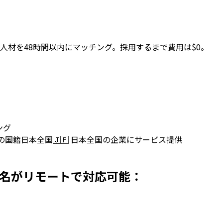
人材を48時間以内にマッチング。採用するまで費用は$0。
ング
上の国籍
日本全国
🇯🇵
日本全国の企業にサービス提供
本で採用 名がリモートで対応可能：