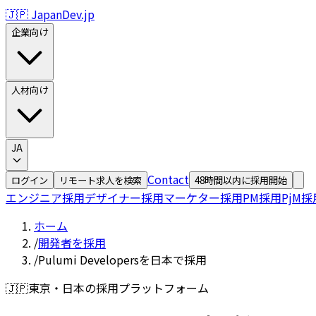
🇯🇵 JapanDev.jp
企業向け
人材向け
JA
Contact
ログイン
リモート求人を検索
48時間以内に採用開始
エンジニア採用
デザイナー採用
マーケター採用
PM採用
PjM採
ホーム
/
開発者を採用
/
Pulumi Developersを日本で採用
🇯🇵
東京・日本の採用プラットフォーム