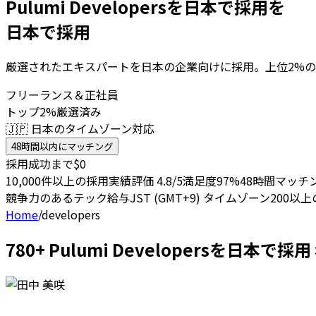
Pulumi Developersを日本で採用を
日本で採用
厳選されたエキスパートを日本の企業向けに採用。上位2%の
フリーランス＆正社員
トップ2%厳選済み
🇯🇵 日本のタイムゾーン対応
48時間以内にマッチング
採用成功まで$0
10,000件以上の採用実績
評価 4.8/5
満足度97%
48時間マッチ
競争力のあるテック給与
JST (GMT+9) タイムゾーン
200以
Home
/
developers
780+ Pulumi Developersを日