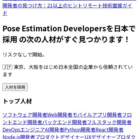
開発者の見つけ方：21以上のヒント
リモート技術面接ガイ
ド
Pose Estimation Developersを日本で
採用 の次の人材がすぐ見つかります！
リスクなしで開始。
🇯🇵
東京、大阪をはじめ日本全国の企業から信頼されてい
ます
人材を採用
トップ人材
ソフトウェア開発者
Web開発者
モバイルアプリ開発者
フロ
ントエンド開発者
バックエンド開発者
フルスタック開発者
DevOpsエンジニア
AI開発者
Python開発者
React開発者
Node.js開発者
プロダクトデザイナー
UXデザイナー
プロダク