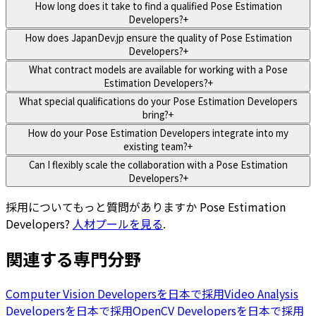
How long does it take to find a qualified Pose Estimation
Developers?
+
How does JapanDev.jp ensure the quality of Pose Estimation
Developers?
+
What contract models are available for working with a Pose
Estimation Developers?
+
What special qualifications do your Pose Estimation Developers
bring?
+
How do your Pose Estimation Developers integrate into my
existing team?
+
Can I flexibly scale the collaboration with a Pose Estimation
Developers?
+
採用についてもっと質問がありますか
Pose Estimation
Developers
?
人材プールを見る
.
関連する専門分野
Computer Vision Developersを日本で採用
Video Analysis
Developersを日本で採用
OpenCV Developersを日本で採用