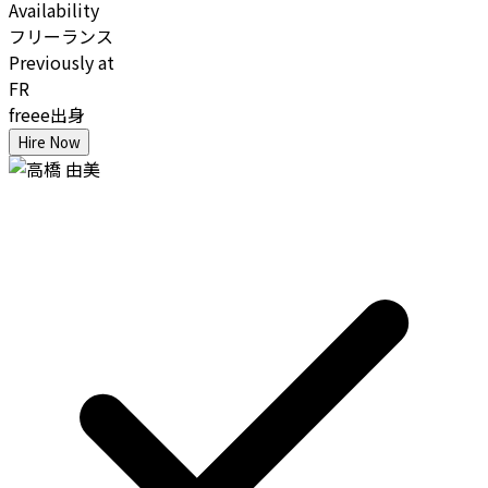
Availability
フリーランス
Previously at
FR
freee出身
Hire Now