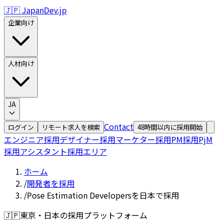
🇯🇵 JapanDev.jp
企業向け
人材向け
JA
Contact
ログイン
リモート求人を検索
48時間以内に採用開始
エンジニア採用
デザイナー採用
マーケター採用
PM採用
PjM
採用
アシスタント採用
エリア
ホーム
/
開発者を採用
/
Pose Estimation Developersを日本で採用
🇯🇵
東京・日本の採用プラットフォーム