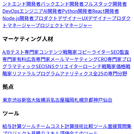
ントエンド開発者
バックエンド開発者
フルスタック開発者
DevOpsエンジニア
AI開発者
Python開発者
React開発者
Node.js開発者
プロダクトデザイナー
UXデザイナー
プロダク
トマネージャー
プロジェクトマネージャー
マーケティング人材
A/Bテスト専門家
コンテンツ戦略家
コピーライター
SEO監査
専門家
有料広告専門家
メールマーケティング
CRO専門家
プロ
グラマティックSEO
SNSクリエイター
ローンチ戦略家
価格戦
略家
リファラルプログラム
アナリティクス
全25の専門分野
拠点
東京
渋谷
新宿
大阪
横浜
名古屋
福岡
札幌
京都
神戸
仙台
ツール
給与計算ツール
チームコスト計算
技術比較ツール
面接質問集
プロジェクト見積り
スキル評価
全てのツール