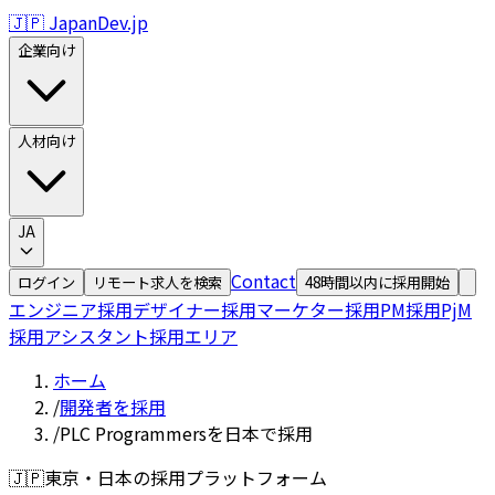
🇯🇵 JapanDev.jp
企業向け
人材向け
JA
Contact
ログイン
リモート求人を検索
48時間以内に採用開始
エンジニア採用
デザイナー採用
マーケター採用
PM採用
PjM
採用
アシスタント採用
エリア
ホーム
/
開発者を採用
/
PLC Programmersを日本で採用
🇯🇵
東京・日本の採用プラットフォーム