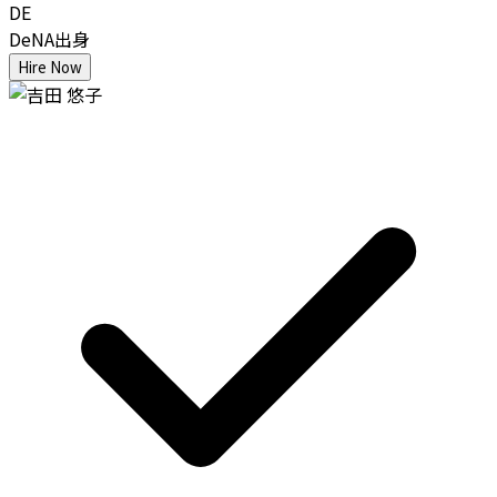
DE
DeNA出身
Hire Now