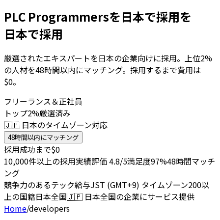
PLC Programmersを日本で採用を
日本で採用
厳選されたエキスパートを日本の企業向けに採用。上位2%
の人材を48時間以内にマッチング。採用するまで費用は
$0。
フリーランス＆正社員
トップ2%厳選済み
🇯🇵 日本のタイムゾーン対応
48時間以内にマッチング
採用成功まで$0
10,000件以上の採用実績
評価 4.8/5
満足度97%
48時間マッチ
ング
競争力のあるテック給与
JST (GMT+9) タイムゾーン
200以
上の国籍
日本全国
🇯🇵
日本全国の企業にサービス提供
Home
/
developers