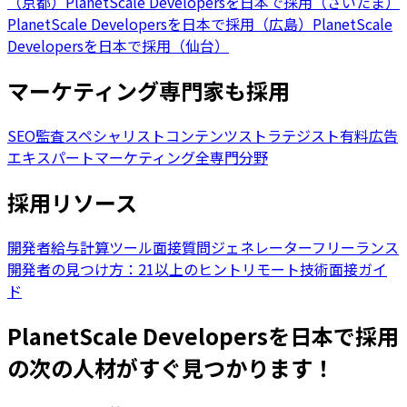
（京都）
PlanetScale Developersを日本で採用（さいたま）
PlanetScale Developersを日本で採用（広島）
PlanetScale
Developersを日本で採用（仙台）
マーケティング専門家も採用
SEO監査スペシャリスト
コンテンツストラテジスト
有料広告
エキスパート
マーケティング全専門分野
採用リソース
開発者給与計算ツール
面接質問ジェネレーター
フリーランス
開発者の見つけ方：21以上のヒント
リモート技術面接ガイ
ド
PlanetScale Developersを日本で採用
の次の人材がすぐ見つかります！