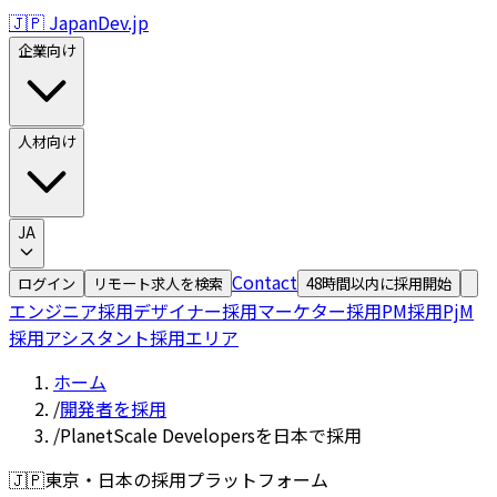
🇯🇵 JapanDev.jp
企業向け
人材向け
JA
Contact
ログイン
リモート求人を検索
48時間以内に採用開始
エンジニア採用
デザイナー採用
マーケター採用
PM採用
PjM
採用
アシスタント採用
エリア
ホーム
/
開発者を採用
/
PlanetScale Developersを日本で採用
🇯🇵
東京・日本の採用プラットフォーム