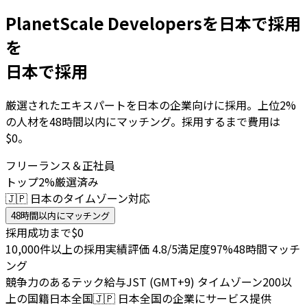
PlanetScale Developersを日本で採用
を
日本で採用
厳選されたエキスパートを日本の企業向けに採用。上位2%
の人材を48時間以内にマッチング。採用するまで費用は
$0。
フリーランス＆正社員
トップ2%厳選済み
🇯🇵 日本のタイムゾーン対応
48時間以内にマッチング
採用成功まで$0
10,000件以上の採用実績
評価 4.8/5
満足度97%
48時間マッチ
ング
競争力のあるテック給与
JST (GMT+9) タイムゾーン
200以
上の国籍
日本全国
🇯🇵
日本全国の企業にサービス提供