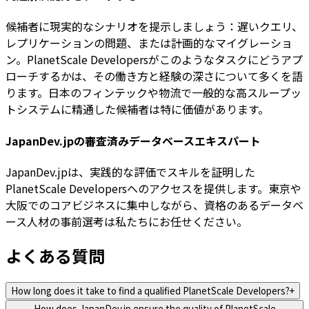
候補者に現実的なシナリオを提示しましょう：遅いクエリ、
レプリケーションの問題、または計画的なマイグレーショ
ン。PlanetScale Developersがこのようなタスクにどうアプ
ローチするかは、その働き方と経験の深さについて多くを語
ります。日本のフィンテックや物流で一般的な高スループッ
トシステムに精通した候補者は特に価値があります。
JapanDev.jpの審査済みデータベースエキスパート
JapanDev.jpは、実践的な評価でスキルを証明した
PlanetScale Developersへのアクセスを提供します。東京や
大阪でのコアビジネスに集中しながら、資格のあるデータベ
ース人材の事前選考は私たちにお任せください。
よくある質問
How long does it take to find a qualified PlanetScale Developers?
+
How does JapanDev.jp ensure the quality of PlanetScale