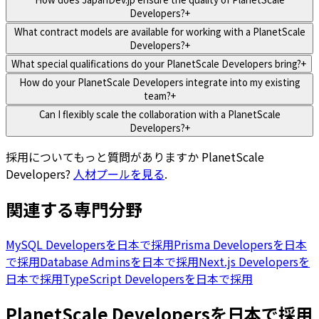
Developers?
+
What contract models are available for working with a PlanetScale
Developers?
+
What special qualifications do your PlanetScale Developers bring?
+
How do your PlanetScale Developers integrate into my existing
team?
+
Can I flexibly scale the collaboration with a PlanetScale
Developers?
+
採用についてもっと質問がありますか
PlanetScale
Developers
?
人材プールを見る
.
関連する専門分野
MySQL Developersを日本で採用
Prisma Developersを日本
で採用
Database Adminsを日本で採用
Next.js Developersを
日本で採用
TypeScript Developersを日本で採用
PlanetScale Developersを日本で採用