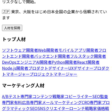
リスクなしで開始。
🇯🇵
東京、大阪をはじめ日本全国の企業から信頼されてい
ます
人材を採用
トップ人材
ソフトウェア開発者
Web開発者
モバイルアプリ開発者
フロ
ントエンド開発者
バックエンド開発者
フルスタック開発者
DevOpsエンジニア
AI開発者
Python開発者
React開発者
Node.js開発者
プロダクトデザイナー
UXデザイナー
プロダク
トマネージャー
プロジェクトマネージャー
マーケティング人材
A/Bテスト専門家
コンテンツ戦略家
コピーライター
SEO監査
専門家
有料広告専門家
メールマーケティング
CRO専門家
プロ
グラマティックSEO
SNSクリエイター
ローンチ戦略家
価格戦