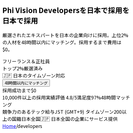
Phi Vision Developersを日本で採用を
日本で採用
厳選されたエキスパートを日本の企業向けに採用。上位2%
の人材を48時間以内にマッチング。採用するまで費用は
$0。
フリーランス＆正社員
トップ2%厳選済み
🇯🇵 日本のタイムゾーン対応
48時間以内にマッチング
採用成功まで$0
10,000件以上の採用実績
評価 4.8/5
満足度97%
48時間マッチ
ング
競争力のあるテック給与
JST (GMT+9) タイムゾーン
200以
上の国籍
日本全国
🇯🇵
日本全国の企業にサービス提供
Home
/
developers