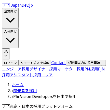
🇯🇵 JapanDev.jp
企業向け
人材向け
JA
Contact
ログイン
リモート求人を検索
48時間以内に採用開始
エンジニア採用
デザイナー採用
マーケター採用
PM採用
PjM
採用
アシスタント採用
エリア
ホーム
/
開発者を採用
/
Phi Vision Developersを日本で採用
🇯🇵
東京・日本の採用プラットフォーム