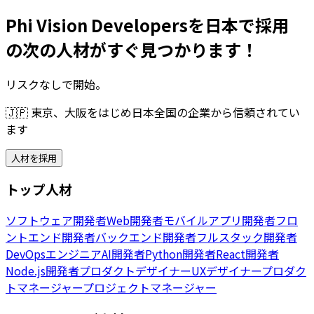
Phi Vision Developersを日本で採用
の次の人材がすぐ見つかります！
リスクなしで開始。
🇯🇵
東京、大阪をはじめ日本全国の企業から信頼されてい
ます
人材を採用
トップ人材
ソフトウェア開発者
Web開発者
モバイルアプリ開発者
フロ
ントエンド開発者
バックエンド開発者
フルスタック開発者
DevOpsエンジニア
AI開発者
Python開発者
React開発者
Node.js開発者
プロダクトデザイナー
UXデザイナー
プロダク
トマネージャー
プロジェクトマネージャー