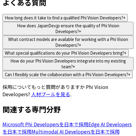
よくある質問
How long does it take to find a qualified Phi Vision Developers?
+
How does JapanDev.jp ensure the quality of Phi Vision
Developers?
+
What contract models are available for working with a Phi Vision
Developers?
+
What special qualifications do your Phi Vision Developers bring?
+
How do your Phi Vision Developers integrate into my existing
team?
+
Can I flexibly scale the collaboration with a Phi Vision Developers?
+
採用についてもっと質問がありますか
Phi Vision
Developers
?
人材プールを見る
.
関連する専門分野
Microsoft Phi Developersを日本で採用
Edge AI Developers
を日本で採用
Multimodal AI Developersを日本で採用