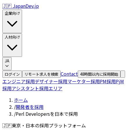
🇯🇵 JapanDev.jp
企業向け
人材向け
JA
Contact
ログイン
リモート求人を検索
48時間以内に採用開始
エンジニア採用
デザイナー採用
マーケター採用
PM採用
PjM
採用
アシスタント採用
エリア
ホーム
/
開発者を採用
/
Perl Developersを日本で採用
🇯🇵
東京・日本の採用プラットフォーム