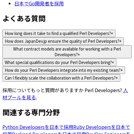
日本でGo開発者を採用
よくある質問
How long does it take to find a qualified Perl Developers?
+
How does JapanDev.jp ensure the quality of Perl Developers?
+
What contract models are available for working with a Perl
Developers?
+
What special qualifications do your Perl Developers bring?
+
How do your Perl Developers integrate into my existing team?
+
Can I flexibly scale the collaboration with a Perl Developers?
+
採用についてもっと質問がありますか
Perl Developers
?
人
材プールを見る
.
関連する専門分野
Python Developersを日本で採用
Ruby Developersを日本で
採用
Backend Developersを日本で採用
DevOps Engineersを