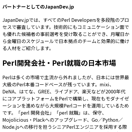
パートナーとしてのJapanDev.jp
JapanDev.jpでは、すべてのPerl Developersを多段階のプロ
セスで審査しています。技術的にもコミュニケーション面で
も優れた候補者の事前選考を受け取ることができ、月曜日か
ら金曜日のスケジュールで日本拠点のチームと効果的に働け
る人材をご紹介します。
Perl開発会社・Perl就職の日本市場
Perlは多くの市場で主流から外れましたが、日本には世界最
大級のPerl本番コードベースが残っています。mixi、
DeNA、はてな、GREE、ライブドア、楽天などが2000年代
にコアプラットフォームをPerlで構築し、現在もモダナイゼ
ーションを進めながら大規模Perlコードを運用しているため
です。「perl 開発会社」「perl 就職」は、保守、
Mojolicious・Plackへのアップグレード、Go／Python／
Node.jsへの移行を担うシニアPerlエンジニアを採用する際