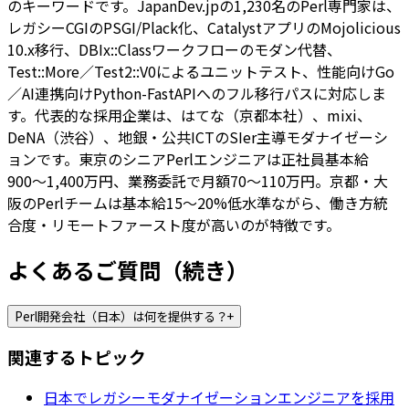
のキーワードです。JapanDev.jpの1,230名のPerl専門家は、
レガシーCGIのPSGI/Plack化、CatalystアプリのMojolicious
10.x移行、DBIx::Classワークフローのモダン代替、
Test::More／Test2::V0によるユニットテスト、性能向けGo
／AI連携向けPython-FastAPIへのフル移行パスに対応しま
す。代表的な採用企業は、はてな（京都本社）、mixi、
DeNA（渋谷）、地銀・公共ICTのSIer主導モダナイゼーシ
ョンです。東京のシニアPerlエンジニアは正社員基本給
900〜1,400万円、業務委託で月額70〜110万円。京都・大
阪のPerlチームは基本給15〜20%低水準ながら、働き方統
合度・リモートファースト度が高いのが特徴です。
よくあるご質問（続き）
Perl開発会社（日本）は何を提供する？
+
関連するトピック
日本でレガシーモダナイゼーションエンジニアを採用