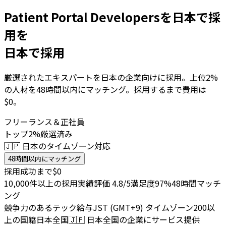
Patient Portal Developersを日本で採
用を
日本で採用
厳選されたエキスパートを日本の企業向けに採用。上位2%
の人材を48時間以内にマッチング。採用するまで費用は
$0。
フリーランス＆正社員
トップ2%厳選済み
🇯🇵 日本のタイムゾーン対応
48時間以内にマッチング
採用成功まで$0
10,000件以上の採用実績
評価 4.8/5
満足度97%
48時間マッチ
ング
競争力のあるテック給与
JST (GMT+9) タイムゾーン
200以
上の国籍
日本全国
🇯🇵
日本全国の企業にサービス提供