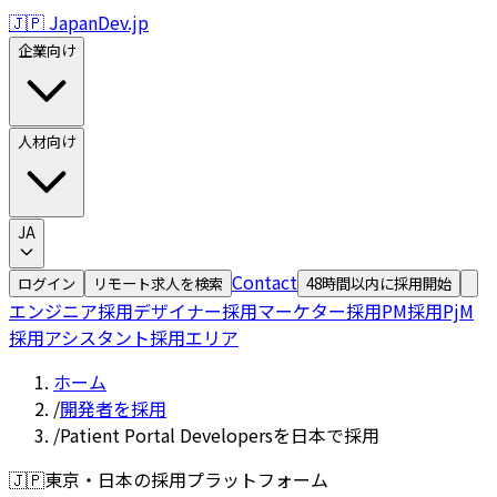
🇯🇵 JapanDev.jp
企業向け
人材向け
JA
Contact
ログイン
リモート求人を検索
48時間以内に採用開始
エンジニア採用
デザイナー採用
マーケター採用
PM採用
PjM
採用
アシスタント採用
エリア
ホーム
/
開発者を採用
/
Patient Portal Developersを日本で採用
🇯🇵
東京・日本の採用プラットフォーム