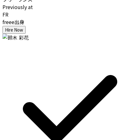
Previously at
FR
freee出身
Hire Now