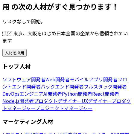
用 の次の人材がすぐ見つかります！
リスクなしで開始。
🇯🇵
東京、大阪をはじめ日本全国の企業から信頼されてい
ます
人材を採用
トップ人材
ソフトウェア開発者
Web開発者
モバイルアプリ開発者
フロ
ントエンド開発者
バックエンド開発者
フルスタック開発者
DevOpsエンジニア
AI開発者
Python開発者
React開発者
Node.js開発者
プロダクトデザイナー
UXデザイナー
プロダク
トマネージャー
プロジェクトマネージャー
マーケティング人材