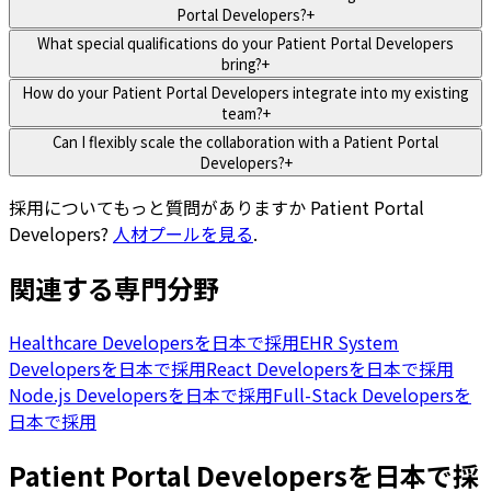
Portal Developers?
+
What special qualifications do your Patient Portal Developers
bring?
+
How do your Patient Portal Developers integrate into my existing
team?
+
Can I flexibly scale the collaboration with a Patient Portal
Developers?
+
採用についてもっと質問がありますか
Patient Portal
Developers
?
人材プールを見る
.
関連する専門分野
Healthcare Developersを日本で採用
EHR System
Developersを日本で採用
React Developersを日本で採用
Node.js Developersを日本で採用
Full-Stack Developersを
日本で採用
Patient Portal Developersを日本で採