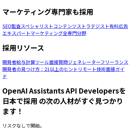
マーケティング専門家も採用
SEO監査スペシャリスト
コンテンツストラテジスト
有料広告
エキスパート
マーケティング全専門分野
採用リソース
開発者給与計算ツール
面接質問ジェネレーター
フリーランス
開発者の見つけ方：21以上のヒント
リモート技術面接ガイ
ド
OpenAI Assistants API Developersを
日本で採用 の次の人材がすぐ見つかり
ます！
リスクなしで開始。