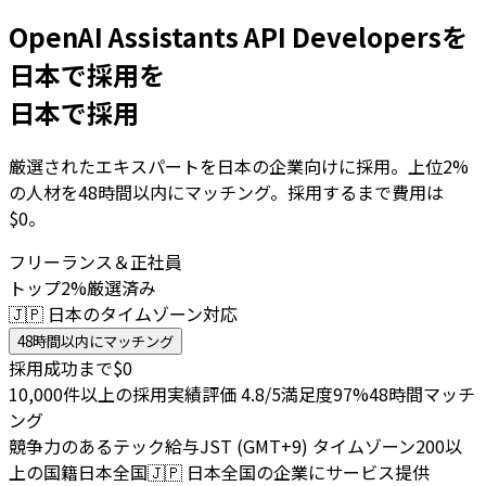
OpenAI Assistants API Developersを
日本で採用を
日本で採用
厳選されたエキスパートを日本の企業向けに採用。上位2%
の人材を48時間以内にマッチング。採用するまで費用は
$0。
フリーランス＆正社員
トップ2%厳選済み
🇯🇵 日本のタイムゾーン対応
48時間以内にマッチング
採用成功まで$0
10,000件以上の採用実績
評価 4.8/5
満足度97%
48時間マッチ
ング
競争力のあるテック給与
JST (GMT+9) タイムゾーン
200以
上の国籍
日本全国
🇯🇵
日本全国の企業にサービス提供