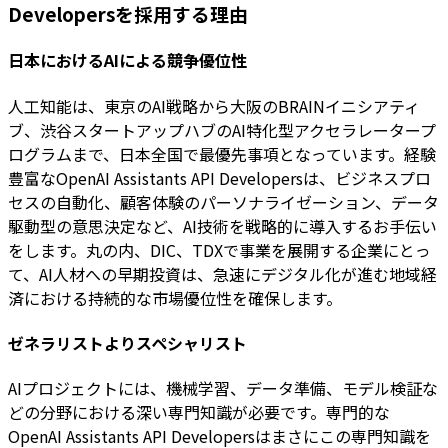
Developersを採用する理由
日本におけるAIによる競争優位性
人工知能は、東京のAI戦略から大阪のBRAINイニシアティ
ブ、渋谷スタートアップハブのAI特化型アクセラレータープ
ログラムまで、日本全国で最優先事項となっています。経験
豊富なOpenAI Assistants API Developersは、ビジネスプロ
セスの自動化、顧客体験のパーソナライゼーション、データ
駆動型の意思決定など、AI技術を戦略的に導入するお手伝い
をします。丸の内、DIC、TDXで事業を展開する企業にとっ
て、AI人材への早期投資は、急速にデジタル化が進む地域経
済における持続的な市場優位性を確保します。
ゼネラリストよりスペシャリスト
AIプロジェクトには、機械学習、データ準備、モデル検証な
どの分野における深い専門知識が必要です。専門的な
OpenAI Assistants API Developersはまさにこの専門知識を