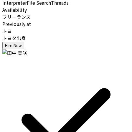
Interpreter
File Search
Threads
Availability
フリーランス
Previously at
トヨ
トヨタ出身
Hire Now