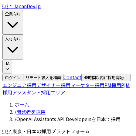
🇯🇵 JapanDev.jp
企業向け
人材向け
JA
Contact
ログイン
リモート求人を検索
48時間以内に採用開始
エンジニア採用
デザイナー採用
マーケター採用
PM採用
PjM
採用
アシスタント採用
エリア
ホーム
/
開発者を採用
/
OpenAI Assistants API Developersを日本で採用
🇯🇵
東京・日本の採用プラットフォーム