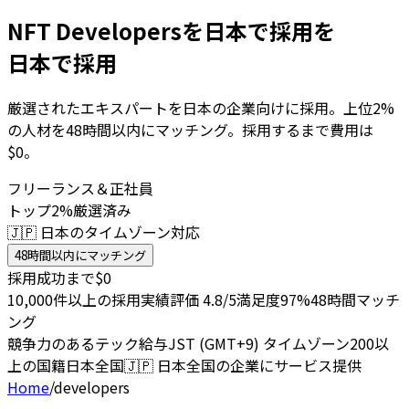
NFT Developersを日本で採用を
日本で採用
厳選されたエキスパートを日本の企業向けに採用。上位2%
の人材を48時間以内にマッチング。採用するまで費用は
$0。
フリーランス＆正社員
トップ2%厳選済み
🇯🇵 日本のタイムゾーン対応
48時間以内にマッチング
採用成功まで$0
10,000件以上の採用実績
評価 4.8/5
満足度97%
48時間マッチ
ング
競争力のあるテック給与
JST (GMT+9) タイムゾーン
200以
上の国籍
日本全国
🇯🇵
日本全国の企業にサービス提供
Home
/
developers