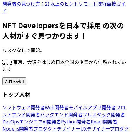
開発者の見つけ方：21以上のヒント
リモート技術面接ガイ
ド
NFT Developersを日本で採用 の次の
人材がすぐ見つかります！
リスクなしで開始。
🇯🇵
東京、大阪をはじめ日本全国の企業から信頼されてい
ます
人材を採用
トップ人材
ソフトウェア開発者
Web開発者
モバイルアプリ開発者
フロ
ントエンド開発者
バックエンド開発者
フルスタック開発者
DevOpsエンジニア
AI開発者
Python開発者
React開発者
Node.js開発者
プロダクトデザイナー
UXデザイナー
プロダク