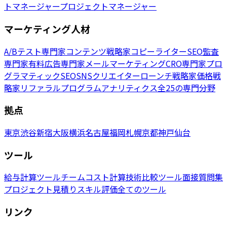
トマネージャー
プロジェクトマネージャー
マーケティング人材
A/Bテスト専門家
コンテンツ戦略家
コピーライター
SEO監査
専門家
有料広告専門家
メールマーケティング
CRO専門家
プロ
グラマティックSEO
SNSクリエイター
ローンチ戦略家
価格戦
略家
リファラルプログラム
アナリティクス
全25の専門分野
拠点
東京
渋谷
新宿
大阪
横浜
名古屋
福岡
札幌
京都
神戸
仙台
ツール
給与計算ツール
チームコスト計算
技術比較ツール
面接質問集
プロジェクト見積り
スキル評価
全てのツール
リンク