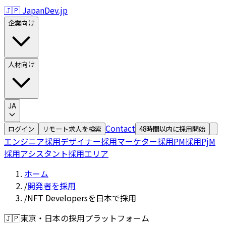
🇯🇵 JapanDev.jp
企業向け
人材向け
JA
Contact
ログイン
リモート求人を検索
48時間以内に採用開始
エンジニア採用
デザイナー採用
マーケター採用
PM採用
PjM
採用
アシスタント採用
エリア
ホーム
/
開発者を採用
/
NFT Developersを日本で採用
🇯🇵
東京・日本の採用プラットフォーム