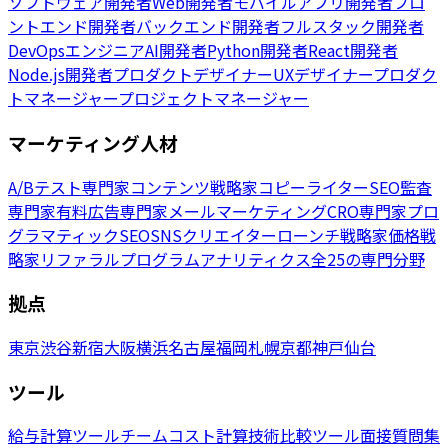
ソフトウェア開発者
Web開発者
モバイルアプリ開発者
フロ
ントエンド開発者
バックエンド開発者
フルスタック開発者
DevOpsエンジニア
AI開発者
Python開発者
React開発者
Node.js開発者
プロダクトデザイナー
UXデザイナー
プロダク
トマネージャー
プロジェクトマネージャー
マーケティング人材
A/Bテスト専門家
コンテンツ戦略家
コピーライター
SEO監査
専門家
有料広告専門家
メールマーケティング
CRO専門家
プロ
グラマティックSEO
SNSクリエイター
ローンチ戦略家
価格戦
略家
リファラルプログラム
アナリティクス
全25の専門分野
拠点
東京
渋谷
新宿
大阪
横浜
名古屋
福岡
札幌
京都
神戸
仙台
ツール
給与計算ツール
チームコスト計算
技術比較ツール
面接質問集