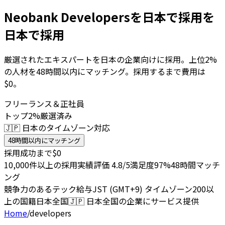
Neobank Developersを日本で採用を
日本で採用
厳選されたエキスパートを日本の企業向けに採用。上位2%
の人材を48時間以内にマッチング。採用するまで費用は
$0。
フリーランス＆正社員
トップ2%厳選済み
🇯🇵 日本のタイムゾーン対応
48時間以内にマッチング
採用成功まで$0
10,000件以上の採用実績
評価 4.8/5
満足度97%
48時間マッチ
ング
競争力のあるテック給与
JST (GMT+9) タイムゾーン
200以
上の国籍
日本全国
🇯🇵
日本全国の企業にサービス提供
Home
/
developers