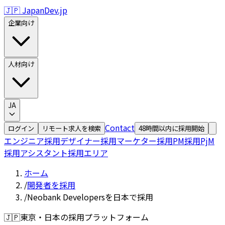
🇯🇵 JapanDev.jp
企業向け
人材向け
JA
Contact
ログイン
リモート求人を検索
48時間以内に採用開始
エンジニア採用
デザイナー採用
マーケター採用
PM採用
PjM
採用
アシスタント採用
エリア
ホーム
/
開発者を採用
/
Neobank Developersを日本で採用
🇯🇵
東京・日本の採用プラットフォーム