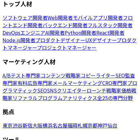
トップ人材
ソフトウェア開発者
Web開発者
モバイルアプリ開発者
フロ
ントエンド開発者
バックエンド開発者
フルスタック開発者
DevOpsエンジニア
AI開発者
Python開発者
React開発者
Node.js開発者
プロダクトデザイナー
UXデザイナー
プロダク
トマネージャー
プロジェクトマネージャー
マーケティング人材
A/Bテスト専門家
コンテンツ戦略家
コピーライター
SEO監査
専門家
有料広告専門家
メールマーケティング
CRO専門家
プロ
グラマティックSEO
SNSクリエイター
ローンチ戦略家
価格戦
略家
リファラルプログラム
アナリティクス
全25の専門分野
拠点
東京
渋谷
新宿
大阪
横浜
名古屋
福岡
札幌
京都
神戸
仙台
ツール