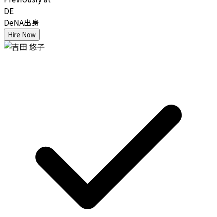
DE
DeNA出身
Hire Now