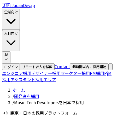
🇯🇵 JapanDev.jp
企業向け
人材向け
JA
Contact
ログイン
リモート求人を検索
48時間以内に採用開始
エンジニア採用
デザイナー採用
マーケター採用
PM採用
PjM
採用
アシスタント採用
エリア
ホーム
/
開発者を採用
/
Music Tech Developersを日本で採用
🇯🇵
東京・日本の採用プラットフォーム