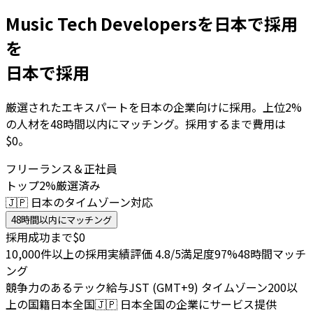
Music Tech Developersを日本で採用
を
日本で採用
厳選されたエキスパートを日本の企業向けに採用。上位2%
の人材を48時間以内にマッチング。採用するまで費用は
$0。
フリーランス＆正社員
トップ2%厳選済み
🇯🇵 日本のタイムゾーン対応
48時間以内にマッチング
採用成功まで$0
10,000件以上の採用実績
評価 4.8/5
満足度97%
48時間マッチ
ング
競争力のあるテック給与
JST (GMT+9) タイムゾーン
200以
上の国籍
日本全国
🇯🇵
日本全国の企業にサービス提供