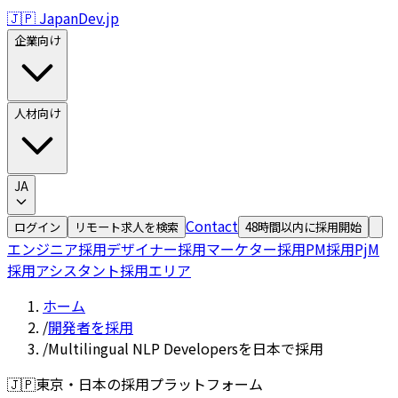
🇯🇵 JapanDev.jp
企業向け
人材向け
JA
Contact
ログイン
リモート求人を検索
48時間以内に採用開始
エンジニア採用
デザイナー採用
マーケター採用
PM採用
PjM
採用
アシスタント採用
エリア
ホーム
/
開発者を採用
/
Multilingual NLP Developersを日本で採用
🇯🇵
東京・日本の採用プラットフォーム