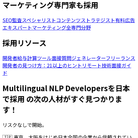
マーケティング専門家も採用
SEO監査スペシャリスト
コンテンツストラテジスト
有料広告
エキスパート
マーケティング全専門分野
採用リソース
開発者給与計算ツール
面接質問ジェネレーター
フリーランス
開発者の見つけ方：21以上のヒント
リモート技術面接ガイ
ド
Multilingual NLP Developersを日本
で採用 の次の人材がすぐ見つかりま
す！
リスクなしで開始。
🇯🇵
東京、大阪をはじめ日本全国の企業から信頼されてい