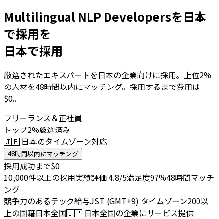
Multilingual NLP Developersを日本
で採用を
日本で採用
厳選されたエキスパートを日本の企業向けに採用。上位2%
の人材を48時間以内にマッチング。採用するまで費用は
$0。
フリーランス＆正社員
トップ2%厳選済み
🇯🇵 日本のタイムゾーン対応
48時間以内にマッチング
採用成功まで$0
10,000件以上の採用実績
評価 4.8/5
満足度97%
48時間マッチ
ング
競争力のあるテック給与
JST (GMT+9) タイムゾーン
200以
上の国籍
日本全国
🇯🇵
日本全国の企業にサービス提供