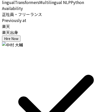
lingual
Transformers
Multilingual NLP
Python
Availability
正社員・フリーランス
Previously at
楽天
楽天出身
Hire Now