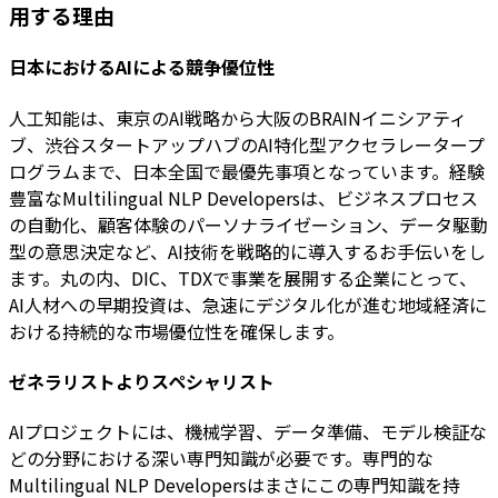
用する理由
日本におけるAIによる競争優位性
人工知能は、東京のAI戦略から大阪のBRAINイニシアティ
ブ、渋谷スタートアップハブのAI特化型アクセラレータープ
ログラムまで、日本全国で最優先事項となっています。経験
豊富なMultilingual NLP Developersは、ビジネスプロセス
の自動化、顧客体験のパーソナライゼーション、データ駆動
型の意思決定など、AI技術を戦略的に導入するお手伝いをし
ます。丸の内、DIC、TDXで事業を展開する企業にとって、
AI人材への早期投資は、急速にデジタル化が進む地域経済に
おける持続的な市場優位性を確保します。
ゼネラリストよりスペシャリスト
AIプロジェクトには、機械学習、データ準備、モデル検証な
どの分野における深い専門知識が必要です。専門的な
Multilingual NLP Developersはまさにこの専門知識を持