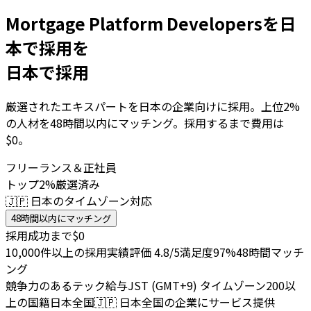
Mortgage Platform Developersを日
本で採用を
日本で採用
厳選されたエキスパートを日本の企業向けに採用。上位2%
の人材を48時間以内にマッチング。採用するまで費用は
$0。
フリーランス＆正社員
トップ2%厳選済み
🇯🇵 日本のタイムゾーン対応
48時間以内にマッチング
採用成功まで$0
10,000件以上の採用実績
評価 4.8/5
満足度97%
48時間マッチ
ング
競争力のあるテック給与
JST (GMT+9) タイムゾーン
200以
上の国籍
日本全国
🇯🇵
日本全国の企業にサービス提供