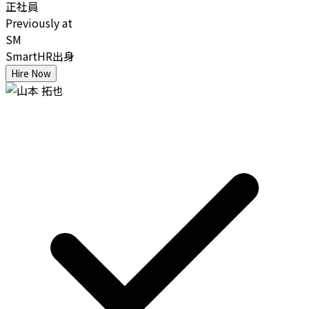
正社員
Previously at
SM
SmartHR出身
Hire Now