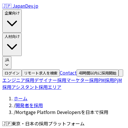
🇯🇵 JapanDev.jp
企業向け
人材向け
JA
Contact
ログイン
リモート求人を検索
48時間以内に採用開始
エンジニア採用
デザイナー採用
マーケター採用
PM採用
PjM
採用
アシスタント採用
エリア
ホーム
/
開発者を採用
/
Mortgage Platform Developersを日本で採用
🇯🇵
東京・日本の採用プラットフォーム