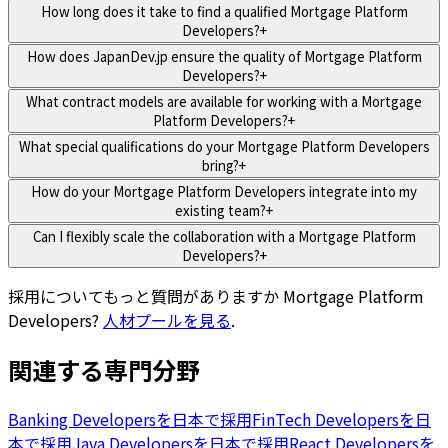
How long does it take to find a qualified Mortgage Platform
Developers?
+
How does JapanDev.jp ensure the quality of Mortgage Platform
Developers?
+
What contract models are available for working with a Mortgage
Platform Developers?
+
What special qualifications do your Mortgage Platform Developers
bring?
+
How do your Mortgage Platform Developers integrate into my
existing team?
+
Can I flexibly scale the collaboration with a Mortgage Platform
Developers?
+
採用についてもっと質問がありますか
Mortgage Platform
Developers
?
人材プールを見る
.
関連する専門分野
Banking Developersを日本で採用
FinTech Developersを日
本で採用
Java Developersを日本で採用
React Developersを