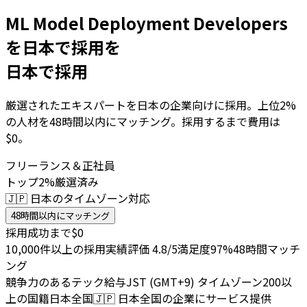
ML Model Deployment Developers
を日本で採用を
日本で採用
厳選されたエキスパートを日本の企業向けに採用。上位2%
の人材を48時間以内にマッチング。採用するまで費用は
$0。
フリーランス＆正社員
トップ2%厳選済み
🇯🇵 日本のタイムゾーン対応
48時間以内にマッチング
採用成功まで$0
10,000件以上の採用実績
評価 4.8/5
満足度97%
48時間マッチ
ング
競争力のあるテック給与
JST (GMT+9) タイムゾーン
200以
上の国籍
日本全国
🇯🇵
日本全国の企業にサービス提供