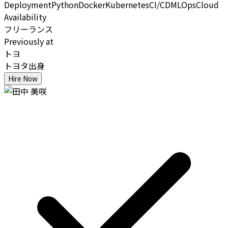
Deployment
Python
Docker
Kubernetes
CI/CD
MLOps
Cloud
Availability
フリーランス
Previously at
トヨ
トヨタ出身
Hire Now