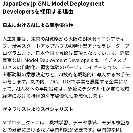
JapanDev.jpでML Model Deployment
Developersを採用する理由
日本におけるAIによる競争優位性
人工知能は、東京のAI戦略から大阪のBRAINイニシアティ
ブ、渋谷スタートアップハブのAI特化型アクセラレータープ
ログラムまで、日本全国で最優先事項となっています。経験
豊富なML Model Deployment Developersは、ビジネスプ
ロセスの自動化、顧客体験のパーソナライゼーション、デー
タ駆動型の意思決定など、AI技術を戦略的に導入するお手伝
いをします。丸の内、DIC、TDXで事業を展開する企業にと
って、AI人材への早期投資は、急速にデジタル化が進む地域
経済における持続的な市場優位性を確保します。
ゼネラリストよりスペシャリスト
AIプロジェクトには、機械学習、データ準備、モデル検証な
どの分野における深い専門知識が必要です。専門的なML