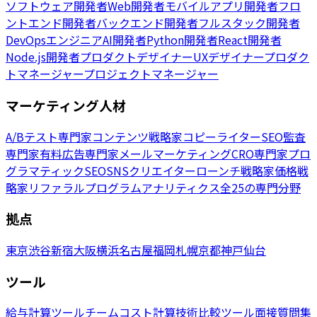
ソフトウェア開発者
Web開発者
モバイルアプリ開発者
フロ
ントエンド開発者
バックエンド開発者
フルスタック開発者
DevOpsエンジニア
AI開発者
Python開発者
React開発者
Node.js開発者
プロダクトデザイナー
UXデザイナー
プロダク
トマネージャー
プロジェクトマネージャー
マーケティング人材
A/Bテスト専門家
コンテンツ戦略家
コピーライター
SEO監査
専門家
有料広告専門家
メールマーケティング
CRO専門家
プロ
グラマティックSEO
SNSクリエイター
ローンチ戦略家
価格戦
略家
リファラルプログラム
アナリティクス
全25の専門分野
拠点
東京
渋谷
新宿
大阪
横浜
名古屋
福岡
札幌
京都
神戸
仙台
ツール
給与計算ツール
チームコスト計算
技術比較ツール
面接質問集