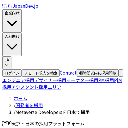
🇯🇵 JapanDev.jp
企業向け
人材向け
JA
Contact
ログイン
リモート求人を検索
48時間以内に採用開始
エンジニア採用
デザイナー採用
マーケター採用
PM採用
PjM
採用
アシスタント採用
エリア
ホーム
/
開発者を採用
/
Metaverse Developersを日本で採用
🇯🇵
東京・日本の採用プラットフォーム