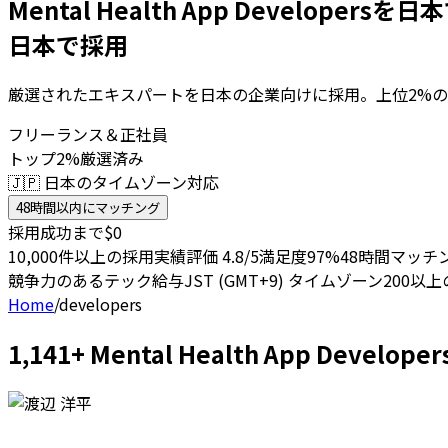
Mental Health App Developers
日本で採用
厳選されたエキスパートを日本の企業向けに採用。上位2%の
フリーランス＆正社員
トップ2%厳選済み
🇯🇵 日本のタイムゾーン対応
48時間以内にマッチング
採用成功まで$0
10,000件以上の採用実績
評価 4.8/5
満足度97%
48時間マッチ
競争力のあるテック給与
JST (GMT+9) タイムゾーン
200以
Home
/
developers
1,141+ Mental Health App D