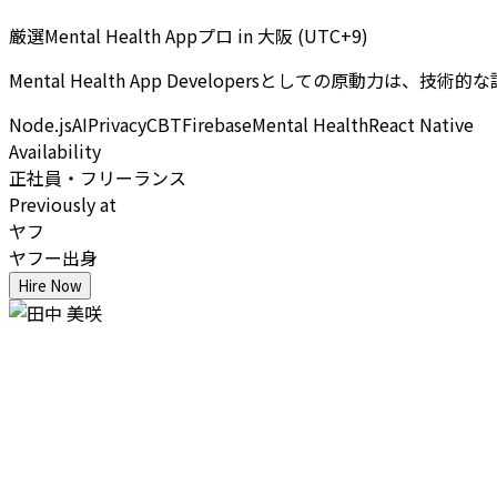
厳選Mental Health Appプロ
in
大阪 (UTC+9)
Mental Health App Developersとしての
Node.js
AI
Privacy
CBT
Firebase
Mental Health
React Native
Availability
正社員・フリーランス
Previously at
ヤフ
ヤフー出身
Hire Now