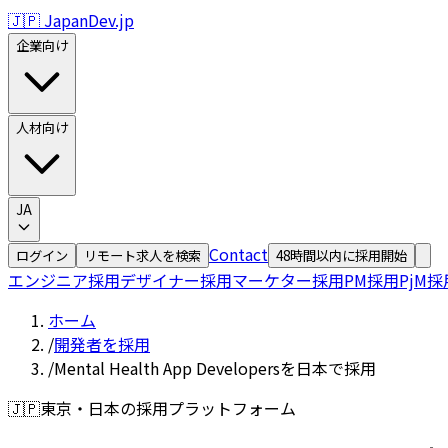
🇯🇵 JapanDev.jp
企業向け
人材向け
JA
Contact
ログイン
リモート求人を検索
48時間以内に採用開始
エンジニア採用
デザイナー採用
マーケター採用
PM採用
PjM採
ホーム
/
開発者を採用
/
Mental Health App Developersを日本で採用
🇯🇵
東京・日本の採用プラットフォーム