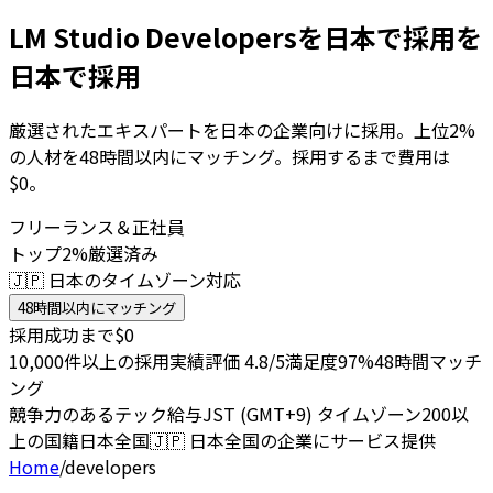
LM Studio Developersを日本で採用を
日本で採用
厳選されたエキスパートを日本の企業向けに採用。上位2%
の人材を48時間以内にマッチング。採用するまで費用は
$0。
フリーランス＆正社員
トップ2%厳選済み
🇯🇵 日本のタイムゾーン対応
48時間以内にマッチング
採用成功まで$0
10,000件以上の採用実績
評価 4.8/5
満足度97%
48時間マッチ
ング
競争力のあるテック給与
JST (GMT+9) タイムゾーン
200以
上の国籍
日本全国
🇯🇵
日本全国の企業にサービス提供
Home
/
developers