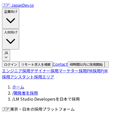
🇯🇵 JapanDev.jp
企業向け
人材向け
JA
Contact
ログイン
リモート求人を検索
48時間以内に採用開始
エンジニア採用
デザイナー採用
マーケター採用
PM採用
PjM
採用
アシスタント採用
エリア
ホーム
/
開発者を採用
/
LM Studio Developersを日本で採用
🇯🇵
東京・日本の採用プラットフォーム