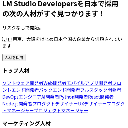
LM Studio Developersを日本で採用
の次の人材がすぐ見つかります！
リスクなしで開始。
🇯🇵
東京、大阪をはじめ日本全国の企業から信頼されてい
ます
人材を採用
トップ人材
ソフトウェア開発者
Web開発者
モバイルアプリ開発者
フロ
ントエンド開発者
バックエンド開発者
フルスタック開発者
DevOpsエンジニア
AI開発者
Python開発者
React開発者
Node.js開発者
プロダクトデザイナー
UXデザイナー
プロダク
トマネージャー
プロジェクトマネージャー
マーケティング人材