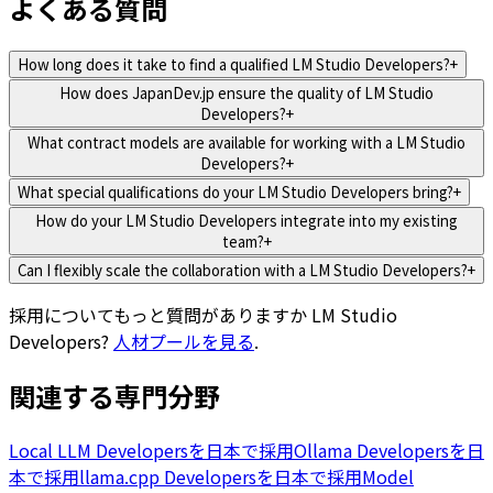
よくある質問
How long does it take to find a qualified LM Studio Developers?
+
How does JapanDev.jp ensure the quality of LM Studio
Developers?
+
What contract models are available for working with a LM Studio
Developers?
+
What special qualifications do your LM Studio Developers bring?
+
How do your LM Studio Developers integrate into my existing
team?
+
Can I flexibly scale the collaboration with a LM Studio Developers?
+
採用についてもっと質問がありますか
LM Studio
Developers
?
人材プールを見る
.
関連する専門分野
Local LLM Developersを日本で採用
Ollama Developersを日
本で採用
llama.cpp Developersを日本で採用
Model