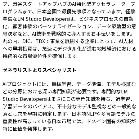
ブ、渋谷スタートアップハブのAI特化型アクセラレータープ
ログラムまで、日本全国で最優先事項となっています。経験
豊富なLM Studio Developersは、ビジネスプロセスの自動
化、顧客体験のパーソナライゼーション、データ駆動型の意
思決定など、AI技術を戦略的に導入するお手伝いをします。
丸の内、DIC、TDXで事業を展開する企業にとって、AI人材
への早期投資は、急速にデジタル化が進む地域経済における
持続的な市場優位性を確保します。
ゼネラリストよりスペシャリスト
AIプロジェクトには、機械学習、データ準備、モデル検証な
どの分野における深い専門知識が必要です。専門的なLM
Studio Developersはまさにこの専門知識を持ち、過学習、
学習データのバイアス、不十分なモデル監視などの一般的な
落とし穴を早期に特定します。日本語NLPや多言語モデルの
重要性が高まっている日本市場では、ドメイン固有の知識が
特に価値を発揮します。