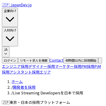
🇯🇵 JapanDev.jp
企業向け
人材向け
JA
Contact
ログイン
リモート求人を検索
48時間以内に採用開始
エンジニア採用
デザイナー採用
マーケター採用
PM採用
PjM
採用
アシスタント採用
エリア
ホーム
/
開発者を採用
/
Live Streaming Developersを日本で採用
🇯🇵
東京・日本の採用プラットフォーム