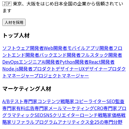
🇯🇵
東京、大阪をはじめ日本全国の企業から信頼されてい
ます
人材を採用
トップ人材
ソフトウェア開発者
Web開発者
モバイルアプリ開発者
フロ
ントエンド開発者
バックエンド開発者
フルスタック開発者
DevOpsエンジニア
AI開発者
Python開発者
React開発者
Node.js開発者
プロダクトデザイナー
UXデザイナー
プロダク
トマネージャー
プロジェクトマネージャー
マーケティング人材
A/Bテスト専門家
コンテンツ戦略家
コピーライター
SEO監査
専門家
有料広告専門家
メールマーケティング
CRO専門家
プロ
グラマティックSEO
SNSクリエイター
ローンチ戦略家
価格戦
略家
リファラルプログラム
アナリティクス
全25の専門分野