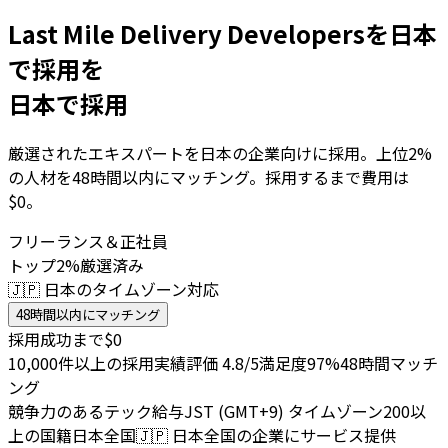
Last Mile Delivery Developersを日本
で採用を
日本で採用
厳選されたエキスパートを日本の企業向けに採用。上位2%
の人材を48時間以内にマッチング。採用するまで費用は
$0。
フリーランス＆正社員
トップ2%厳選済み
🇯🇵 日本のタイムゾーン対応
48時間以内にマッチング
採用成功まで$0
10,000件以上の採用実績
評価 4.8/5
満足度97%
48時間マッチ
ング
競争力のあるテック給与
JST (GMT+9) タイムゾーン
200以
上の国籍
日本全国
🇯🇵
日本全国の企業にサービス提供