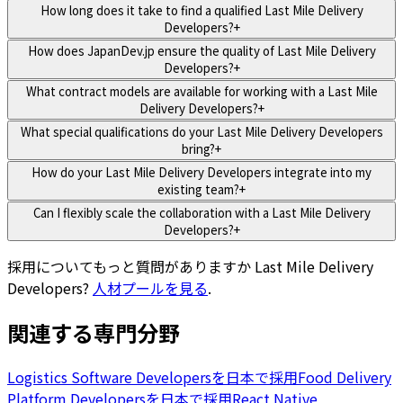
How long does it take to find a qualified Last Mile Delivery
Developers?
+
How does JapanDev.jp ensure the quality of Last Mile Delivery
Developers?
+
What contract models are available for working with a Last Mile
Delivery Developers?
+
What special qualifications do your Last Mile Delivery Developers
bring?
+
How do your Last Mile Delivery Developers integrate into my
existing team?
+
Can I flexibly scale the collaboration with a Last Mile Delivery
Developers?
+
採用についてもっと質問がありますか
Last Mile Delivery
Developers
?
人材プールを見る
.
関連する専門分野
Logistics Software Developersを日本で採用
Food Delivery
Platform Developersを日本で採用
React Native