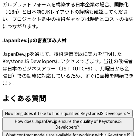
ガルプラットフォームを構築する日本企業の場合、国際化
（i18n）と日本語CJKレイアウトの経験も確認してくださ
い。プロジェクト途中の技術ギャップは時間とコストの損失
につながります。
JapanDev.jpの審査済み人材
JapanDev.jpを通じて、技術評価で既に実力を証明した
KeystoneJS Developersにアクセスできます。当社の候補者
は日本のビジネスアワー（JST（UTC+9）、月曜日から金
曜日）での勤務に対応しているため、すぐに面接を開始でき
ます。
よくある質問
How long does it take to find a qualified KeystoneJS Developers?
+
How does JapanDev.jp ensure the quality of KeystoneJS
Developers?
+
What contract models are available for working with a KeystoneJS