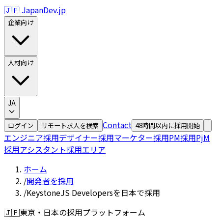
🇯🇵 JapanDev.jp
企業向け
人材向け
JA
Contact
ログイン
リモート求人を検索
48時間以内に採用開始
エンジニア採用
デザイナー採用
マーケター採用
PM採用
PjM
採用
アシスタント採用
エリア
ホーム
/
開発者を採用
/
KeystoneJS Developersを日本で採用
🇯🇵
東京・日本の採用プラットフォーム