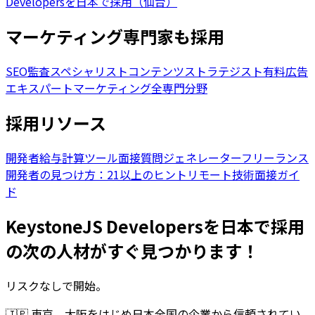
Developersを日本で採用（仙台）
マーケティング専門家も採用
SEO監査スペシャリスト
コンテンツストラテジスト
有料広告
エキスパート
マーケティング全専門分野
採用リソース
開発者給与計算ツール
面接質問ジェネレーター
フリーランス
開発者の見つけ方：21以上のヒント
リモート技術面接ガイ
ド
KeystoneJS Developersを日本で採用
の次の人材がすぐ見つかります！
リスクなしで開始。
🇯🇵
東京、大阪をはじめ日本全国の企業から信頼されてい