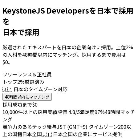
KeystoneJS Developersを日本で採用
を
日本で採用
厳選されたエキスパートを日本の企業向けに採用。上位2%
の人材を48時間以内にマッチング。採用するまで費用は
$0。
フリーランス＆正社員
トップ2%厳選済み
🇯🇵 日本のタイムゾーン対応
48時間以内にマッチング
採用成功まで$0
10,000件以上の採用実績
評価 4.8/5
満足度97%
48時間マッチ
ング
競争力のあるテック給与
JST (GMT+9) タイムゾーン
200以
上の国籍
日本全国
🇯🇵
日本全国の企業にサービス提供