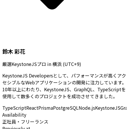
鈴木 彩花
厳選KeystoneJSプロ
in
横浜 (UTC+9)
KeystoneJS Developersとして、パフォーマンスが高くアク
セシブルなWebアプリケーションの開発に注力しています。
10年以上にわたり、KeystoneJS、GraphQL、TypeScriptを
使用して数多くのプロジェクトを成功させてきました。
TypeScript
React
Prisma
PostgreSQL
Node.js
KeystoneJS
Gra
Availability
正社員・フリーランス
Previously at