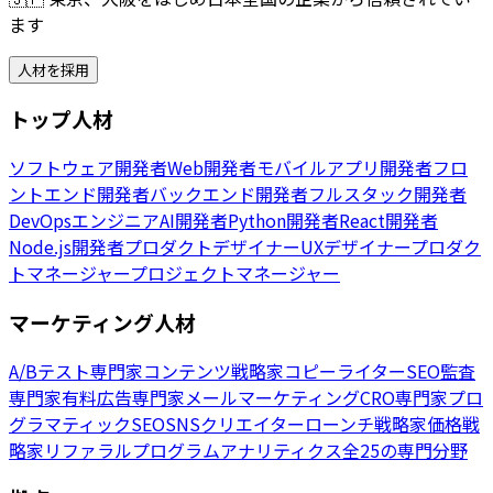
ます
人材を採用
トップ人材
ソフトウェア開発者
Web開発者
モバイルアプリ開発者
フロ
ントエンド開発者
バックエンド開発者
フルスタック開発者
DevOpsエンジニア
AI開発者
Python開発者
React開発者
Node.js開発者
プロダクトデザイナー
UXデザイナー
プロダク
トマネージャー
プロジェクトマネージャー
マーケティング人材
A/Bテスト専門家
コンテンツ戦略家
コピーライター
SEO監査
専門家
有料広告専門家
メールマーケティング
CRO専門家
プロ
グラマティックSEO
SNSクリエイター
ローンチ戦略家
価格戦
略家
リファラルプログラム
アナリティクス
全25の専門分野