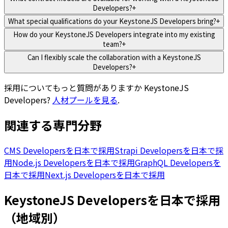
Developers?
+
What special qualifications do your KeystoneJS Developers bring?
+
How do your KeystoneJS Developers integrate into my existing
team?
+
Can I flexibly scale the collaboration with a KeystoneJS
Developers?
+
採用についてもっと質問がありますか
KeystoneJS
Developers
?
人材プールを見る
.
関連する専門分野
CMS Developersを日本で採用
Strapi Developersを日本で採
用
Node.js Developersを日本で採用
GraphQL Developersを
日本で採用
Next.js Developersを日本で採用
KeystoneJS Developersを日本で採用
（地域別）