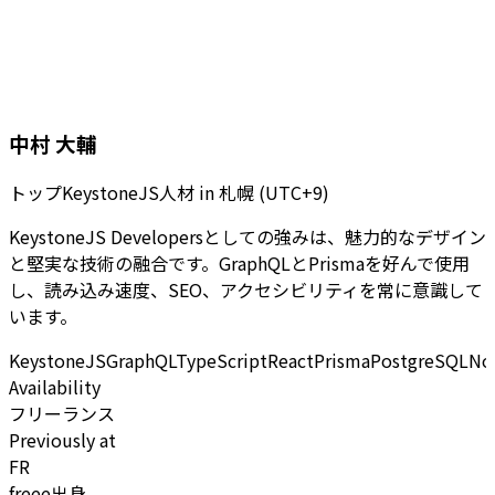
中村 大輔
トップKeystoneJS人材
in
札幌 (UTC+9)
KeystoneJS Developersとしての強みは、魅力的なデザイン
と堅実な技術の融合です。GraphQLとPrismaを好んで使用
し、読み込み速度、SEO、アクセシビリティを常に意識して
います。
KeystoneJS
GraphQL
TypeScript
React
Prisma
PostgreSQL
No
Availability
フリーランス
Previously at
FR
freee出身