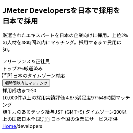
JMeter Developersを日本で採用を
日本で採用
厳選されたエキスパートを日本の企業向けに採用。上位2%
の人材を48時間以内にマッチング。採用するまで費用は
$0。
フリーランス＆正社員
トップ2%厳選済み
🇯🇵 日本のタイムゾーン対応
48時間以内にマッチング
採用成功まで$0
10,000件以上の採用実績
評価 4.8/5
満足度97%
48時間マッチ
ング
競争力のあるテック給与
JST (GMT+9) タイムゾーン
200以
上の国籍
日本全国
🇯🇵
日本全国の企業にサービス提供
Home
/
developers