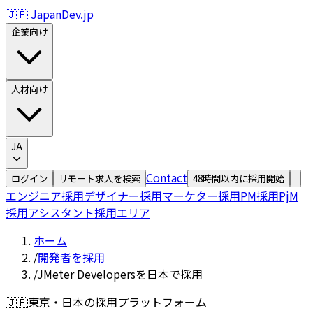
🇯🇵 JapanDev.jp
企業向け
人材向け
JA
Contact
ログイン
リモート求人を検索
48時間以内に採用開始
エンジニア採用
デザイナー採用
マーケター採用
PM採用
PjM
採用
アシスタント採用
エリア
ホーム
/
開発者を採用
/
JMeter Developersを日本で採用
🇯🇵
東京・日本の採用プラットフォーム