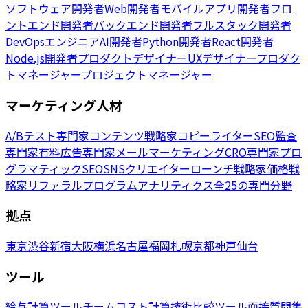
ソフトウェア開発者
Web開発者
モバイルアプリ開発者
フロ
ントエンド開発者
バックエンド開発者
フルスタック開発者
DevOpsエンジニア
AI開発者
Python開発者
React開発者
Node.js開発者
プロダクトデザイナー
UXデザイナー
プロダク
トマネージャー
プロジェクトマネージャー
マーケティング人材
A/Bテスト専門家
コンテンツ戦略家
コピーライター
SEO監査
専門家
有料広告専門家
メールマーケティング
CRO専門家
プロ
グラマティックSEO
SNSクリエイター
ローンチ戦略家
価格戦
略家
リファラルプログラム
アナリティクス
全25の専門分野
拠点
東京
渋谷
新宿
大阪
横浜
名古屋
福岡
札幌
京都
神戸
仙台
ツール
給与計算ツール
チームコスト計算
技術比較ツール
面接質問集