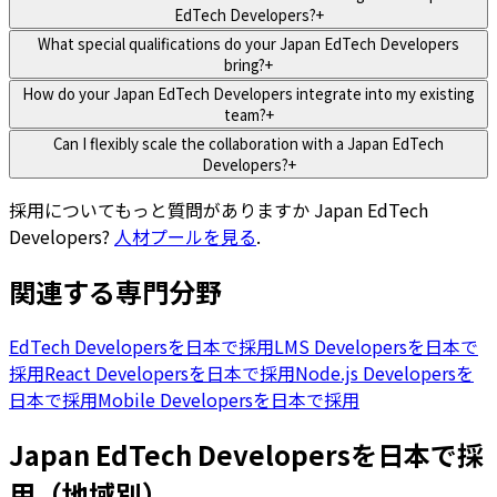
EdTech Developers?
+
What special qualifications do your Japan EdTech Developers
bring?
+
How do your Japan EdTech Developers integrate into my existing
team?
+
Can I flexibly scale the collaboration with a Japan EdTech
Developers?
+
採用についてもっと質問がありますか
Japan EdTech
Developers
?
人材プールを見る
.
関連する専門分野
EdTech Developersを日本で採用
LMS Developersを日本で
採用
React Developersを日本で採用
Node.js Developersを
日本で採用
Mobile Developersを日本で採用
Japan EdTech Developersを日本で採
用（地域別）