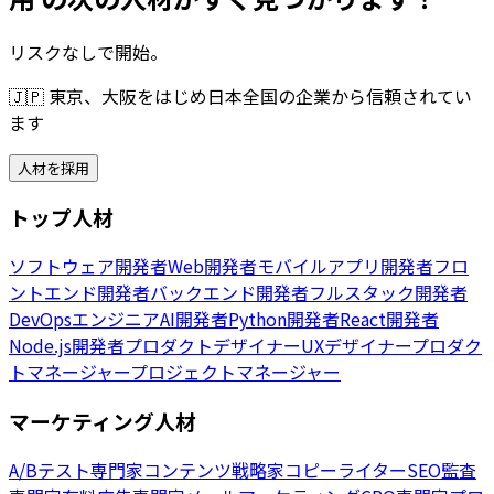
リスクなしで開始。
🇯🇵
東京、大阪をはじめ日本全国の企業から信頼されてい
ます
人材を採用
トップ人材
ソフトウェア開発者
Web開発者
モバイルアプリ開発者
フロ
ントエンド開発者
バックエンド開発者
フルスタック開発者
DevOpsエンジニア
AI開発者
Python開発者
React開発者
Node.js開発者
プロダクトデザイナー
UXデザイナー
プロダク
トマネージャー
プロジェクトマネージャー
マーケティング人材
A/Bテスト専門家
コンテンツ戦略家
コピーライター
SEO監査