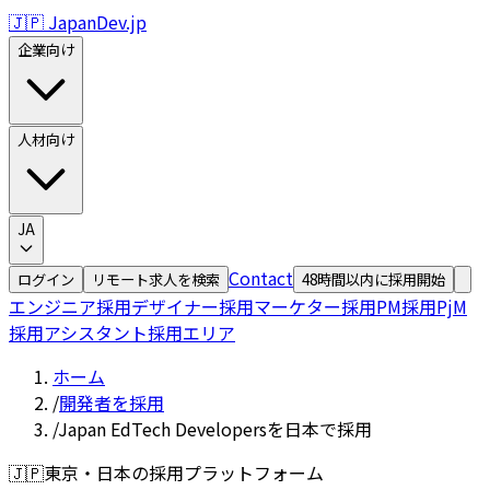
🇯🇵 JapanDev.jp
企業向け
人材向け
JA
Contact
ログイン
リモート求人を検索
48時間以内に採用開始
エンジニア採用
デザイナー採用
マーケター採用
PM採用
PjM
採用
アシスタント採用
エリア
ホーム
/
開発者を採用
/
Japan EdTech Developersを日本で採用
🇯🇵
東京・日本の採用プラットフォーム