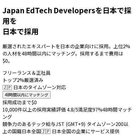
Japan EdTech Developersを日本で採
用を
日本で採用
厳選されたエキスパートを日本の企業向けに採用。上位2%
の人材を48時間以内にマッチング。採用するまで費用は
$0。
フリーランス＆正社員
トップ2%厳選済み
🇯🇵 日本のタイムゾーン対応
48時間以内にマッチング
採用成功まで$0
10,000件以上の採用実績
評価 4.8/5
満足度97%
48時間マッチ
ング
競争力のあるテック給与
JST (GMT+9) タイムゾーン
200以
上の国籍
日本全国
🇯🇵
日本全国の企業にサービス提供