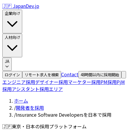
🇯🇵 JapanDev.jp
企業向け
人材向け
JA
Contact
ログイン
リモート求人を検索
48時間以内に採用開始
エンジニア採用
デザイナー採用
マーケター採用
PM採用
PjM
採用
アシスタント採用
エリア
ホーム
/
開発者を採用
/
Insurance Software Developersを日本で採用
🇯🇵
東京・日本の採用プラットフォーム