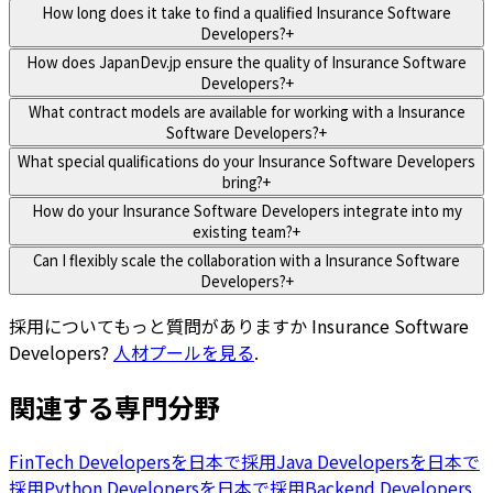
How long does it take to find a qualified Insurance Software
Developers?
+
How does JapanDev.jp ensure the quality of Insurance Software
Developers?
+
What contract models are available for working with a Insurance
Software Developers?
+
What special qualifications do your Insurance Software Developers
bring?
+
How do your Insurance Software Developers integrate into my
existing team?
+
Can I flexibly scale the collaboration with a Insurance Software
Developers?
+
採用についてもっと質問がありますか
Insurance Software
Developers
?
人材プールを見る
.
関連する専門分野
FinTech Developersを日本で採用
Java Developersを日本で
採用
Python Developersを日本で採用
Backend Developers