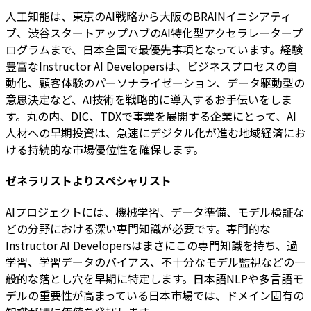
人工知能は、東京のAI戦略から大阪のBRAINイニシアティ
ブ、渋谷スタートアップハブのAI特化型アクセラレータープ
ログラムまで、日本全国で最優先事項となっています。経験
豊富なInstructor AI Developersは、ビジネスプロセスの自
動化、顧客体験のパーソナライゼーション、データ駆動型の
意思決定など、AI技術を戦略的に導入するお手伝いをしま
す。丸の内、DIC、TDXで事業を展開する企業にとって、AI
人材への早期投資は、急速にデジタル化が進む地域経済にお
ける持続的な市場優位性を確保します。
ゼネラリストよりスペシャリスト
AIプロジェクトには、機械学習、データ準備、モデル検証な
どの分野における深い専門知識が必要です。専門的な
Instructor AI Developersはまさにこの専門知識を持ち、過
学習、学習データのバイアス、不十分なモデル監視などの一
般的な落とし穴を早期に特定します。日本語NLPや多言語モ
デルの重要性が高まっている日本市場では、ドメイン固有の