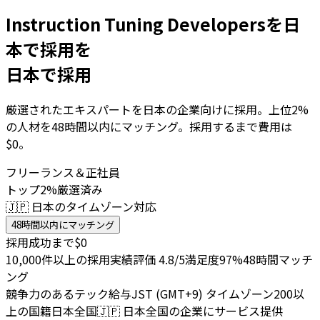
Instruction Tuning Developersを日
本で採用を
日本で採用
厳選されたエキスパートを日本の企業向けに採用。上位2%
の人材を48時間以内にマッチング。採用するまで費用は
$0。
フリーランス＆正社員
トップ2%厳選済み
🇯🇵 日本のタイムゾーン対応
48時間以内にマッチング
採用成功まで$0
10,000件以上の採用実績
評価 4.8/5
満足度97%
48時間マッチ
ング
競争力のあるテック給与
JST (GMT+9) タイムゾーン
200以
上の国籍
日本全国
🇯🇵
日本全国の企業にサービス提供