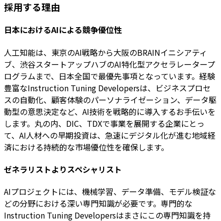
採用する理由
日本におけるAIによる競争優位性
人工知能は、東京のAI戦略から大阪のBRAINイニシアティ
ブ、渋谷スタートアップハブのAI特化型アクセラレータープ
ログラムまで、日本全国で最優先事項となっています。経験
豊富なInstruction Tuning Developersは、ビジネスプロセ
スの自動化、顧客体験のパーソナライゼーション、データ駆
動型の意思決定など、AI技術を戦略的に導入するお手伝いを
します。丸の内、DIC、TDXで事業を展開する企業にとっ
て、AI人材への早期投資は、急速にデジタル化が進む地域経
済における持続的な市場優位性を確保します。
ゼネラリストよりスペシャリスト
AIプロジェクトには、機械学習、データ準備、モデル検証な
どの分野における深い専門知識が必要です。専門的な
Instruction Tuning Developersはまさにこの専門知識を持