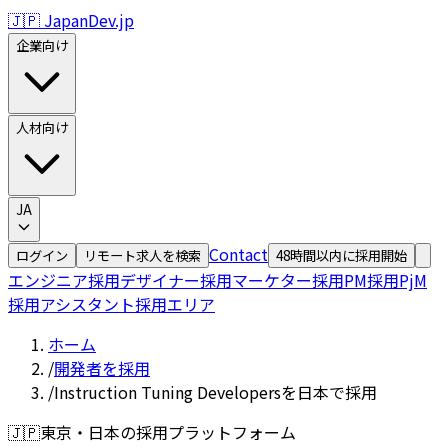
🇯🇵 JapanDev.jp
企業向け
人材向け
JA
Contact
ログイン
リモート求人を検索
48時間以内に採用開始
エンジニア採用
デザイナー採用
マーケター採用
PM採用
PjM
採用
アシスタント採用
エリア
ホーム
/
開発者を採用
/
Instruction Tuning Developersを日本で採用
🇯🇵
東京・日本の採用プラットフォーム