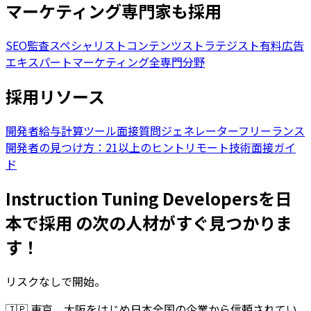
マーケティング専門家も採用
SEO監査スペシャリスト
コンテンツストラテジスト
有料広告
エキスパート
マーケティング全専門分野
採用リソース
開発者給与計算ツール
面接質問ジェネレーター
フリーランス
開発者の見つけ方：21以上のヒント
リモート技術面接ガイ
ド
Instruction Tuning Developersを日
本で採用 の次の人材がすぐ見つかりま
す！
リスクなしで開始。
🇯🇵
東京、大阪をはじめ日本全国の企業から信頼されてい