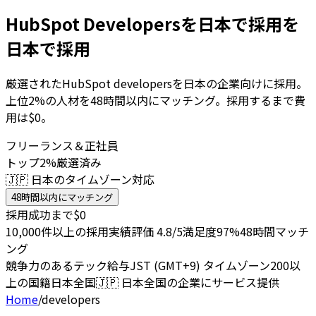
HubSpot Developersを日本で採用を
日本で採用
厳選されたHubSpot developersを日本の企業向けに採用。
上位2%の人材を48時間以内にマッチング。採用するまで費
用は$0。
フリーランス＆正社員
トップ2%厳選済み
🇯🇵 日本のタイムゾーン対応
48時間以内にマッチング
採用成功まで$0
10,000件以上の採用実績
評価 4.8/5
満足度97%
48時間マッチ
ング
競争力のあるテック給与
JST (GMT+9) タイムゾーン
200以
上の国籍
日本全国
🇯🇵
日本全国の企業にサービス提供
Home
/
developers