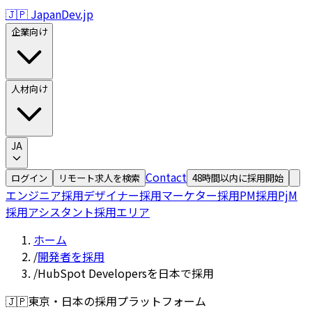
🇯🇵 JapanDev.jp
企業向け
人材向け
JA
Contact
ログイン
リモート求人を検索
48時間以内に採用開始
エンジニア採用
デザイナー採用
マーケター採用
PM採用
PjM
採用
アシスタント採用
エリア
ホーム
/
開発者を採用
/
HubSpot Developersを日本で採用
🇯🇵
東京・日本の採用プラットフォーム