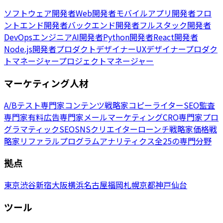
ソフトウェア開発者
Web開発者
モバイルアプリ開発者
フロ
ントエンド開発者
バックエンド開発者
フルスタック開発者
DevOpsエンジニア
AI開発者
Python開発者
React開発者
Node.js開発者
プロダクトデザイナー
UXデザイナー
プロダク
トマネージャー
プロジェクトマネージャー
マーケティング人材
A/Bテスト専門家
コンテンツ戦略家
コピーライター
SEO監査
専門家
有料広告専門家
メールマーケティング
CRO専門家
プロ
グラマティックSEO
SNSクリエイター
ローンチ戦略家
価格戦
略家
リファラルプログラム
アナリティクス
全25の専門分野
拠点
東京
渋谷
新宿
大阪
横浜
名古屋
福岡
札幌
京都
神戸
仙台
ツール