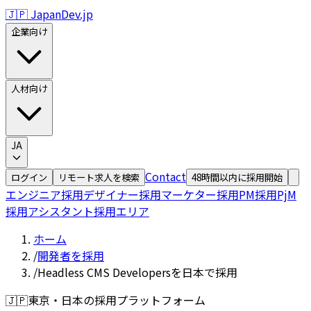
🇯🇵 JapanDev.jp
企業向け
人材向け
JA
Contact
ログイン
リモート求人を検索
48時間以内に採用開始
エンジニア採用
デザイナー採用
マーケター採用
PM採用
PjM
採用
アシスタント採用
エリア
ホーム
/
開発者を採用
/
Headless CMS Developersを日本で採用
🇯🇵
東京・日本の採用プラットフォーム