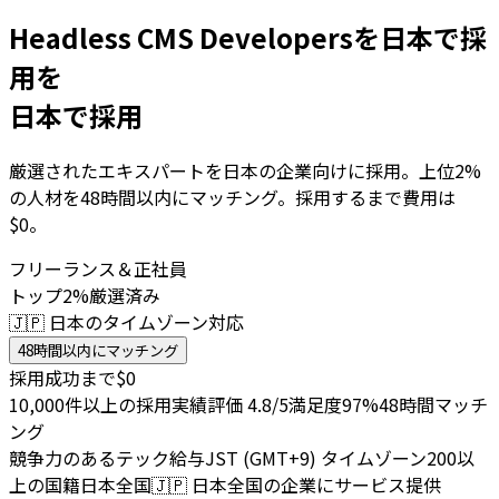
Headless CMS Developersを日本で採
用を
日本で採用
厳選されたエキスパートを日本の企業向けに採用。上位2%
の人材を48時間以内にマッチング。採用するまで費用は
$0。
フリーランス＆正社員
トップ2%厳選済み
🇯🇵 日本のタイムゾーン対応
48時間以内にマッチング
採用成功まで$0
10,000件以上の採用実績
評価 4.8/5
満足度97%
48時間マッチ
ング
競争力のあるテック給与
JST (GMT+9) タイムゾーン
200以
上の国籍
日本全国
🇯🇵
日本全国の企業にサービス提供