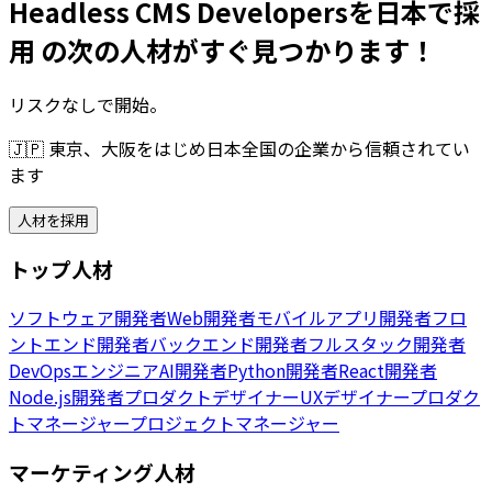
Headless CMS Developersを日本で採
用 の次の人材がすぐ見つかります！
リスクなしで開始。
🇯🇵
東京、大阪をはじめ日本全国の企業から信頼されてい
ます
人材を採用
トップ人材
ソフトウェア開発者
Web開発者
モバイルアプリ開発者
フロ
ントエンド開発者
バックエンド開発者
フルスタック開発者
DevOpsエンジニア
AI開発者
Python開発者
React開発者
Node.js開発者
プロダクトデザイナー
UXデザイナー
プロダク
トマネージャー
プロジェクトマネージャー
マーケティング人材