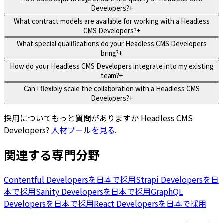
Developers?
+
What contract models are available for working with a Headless
CMS Developers?
+
What special qualifications do your Headless CMS Developers
bring?
+
How do your Headless CMS Developers integrate into my existing
team?
+
Can I flexibly scale the collaboration with a Headless CMS
Developers?
+
採用についてもっと質問がありますか
Headless CMS
Developers
?
人材プールを見る
.
関連する専門分野
Contentful Developersを日本で採用
Strapi Developersを日
本で採用
Sanity Developersを日本で採用
GraphQL
Developersを日本で採用
React Developersを日本で採用