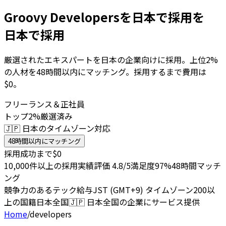
Groovy Developersを日本で採用を
日本で採用
厳選されたエキスパートを日本の企業向けに採用。上位2%
の人材を48時間以内にマッチング。採用するまで費用は
$0。
フリーランス＆正社員
トップ2%厳選済み
🇯🇵 日本のタイムゾーン対応
48時間以内にマッチング
採用成功まで$0
10,000件以上の採用実績
評価 4.8/5
満足度97%
48時間マッチ
ング
競争力のあるテック給与
JST (GMT+9) タイムゾーン
200以
上の国籍
日本全国
🇯🇵
日本全国の企業にサービス提供
Home
/
developers