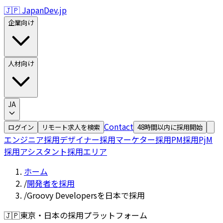
🇯🇵 JapanDev.jp
企業向け
人材向け
JA
Contact
ログイン
リモート求人を検索
48時間以内に採用開始
エンジニア採用
デザイナー採用
マーケター採用
PM採用
PjM
採用
アシスタント採用
エリア
ホーム
/
開発者を採用
/
Groovy Developersを日本で採用
🇯🇵
東京・日本の採用プラットフォーム