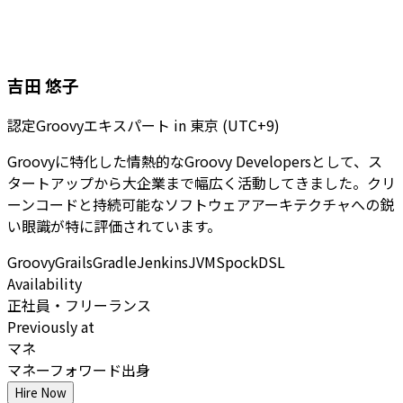
吉田 悠子
認定Groovyエキスパート
in
東京 (UTC+9)
Groovyに特化した情熱的なGroovy Developersとして、ス
タートアップから大企業まで幅広く活動してきました。クリ
ーンコードと持続可能なソフトウェアアーキテクチャへの鋭
い眼識が特に評価されています。
Groovy
Grails
Gradle
Jenkins
JVM
Spock
DSL
Availability
正社員・フリーランス
Previously at
マネ
マネーフォワード出身
Hire Now