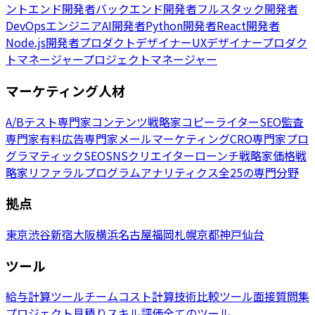
ントエンド開発者
バックエンド開発者
フルスタック開発者
DevOpsエンジニア
AI開発者
Python開発者
React開発者
Node.js開発者
プロダクトデザイナー
UXデザイナー
プロダク
トマネージャー
プロジェクトマネージャー
マーケティング人材
A/Bテスト専門家
コンテンツ戦略家
コピーライター
SEO監査
専門家
有料広告専門家
メールマーケティング
CRO専門家
プロ
グラマティックSEO
SNSクリエイター
ローンチ戦略家
価格戦
略家
リファラルプログラム
アナリティクス
全25の専門分野
拠点
東京
渋谷
新宿
大阪
横浜
名古屋
福岡
札幌
京都
神戸
仙台
ツール
給与計算ツール
チームコスト計算
技術比較ツール
面接質問集
プロジェクト見積り
スキル評価
全てのツール