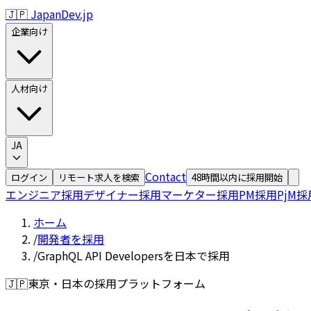
🇯🇵 JapanDev.jp
企業向け
人材向け
JA
Contact
ログイン
リモート求人を検索
48時間以内に採用開始
エンジニア採用
デザイナー採用
マーケター採用
PM採用
PjM採
ホーム
/
開発者を採用
/
GraphQL API Developersを日本で採用
🇯🇵
東京・日本の採用プラットフォーム