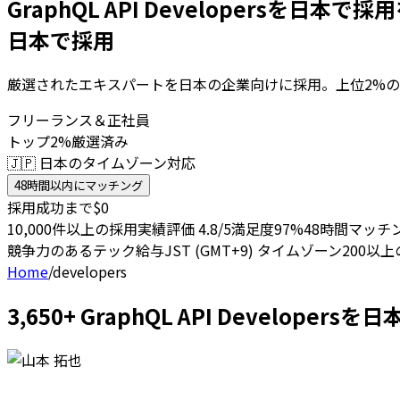
GraphQL API Developersを日本で採
日本で採用
厳選されたエキスパートを日本の企業向けに採用。上位2%の
フリーランス＆正社員
トップ2%厳選済み
🇯🇵 日本のタイムゾーン対応
48時間以内にマッチング
採用成功まで$0
10,000件以上の採用実績
評価 4.8/5
満足度97%
48時間マッチ
競争力のあるテック給与
JST (GMT+9) タイムゾーン
200以
Home
/
developers
3,650+ GraphQL API Develop