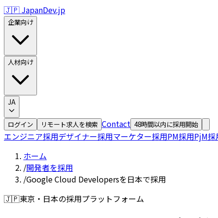
🇯🇵 JapanDev.jp
企業向け
人材向け
JA
Contact
ログイン
リモート求人を検索
48時間以内に採用開始
エンジニア採用
デザイナー採用
マーケター採用
PM採用
PjM採
ホーム
/
開発者を採用
/
Google Cloud Developersを日本で採用
🇯🇵
東京・日本の採用プラットフォーム