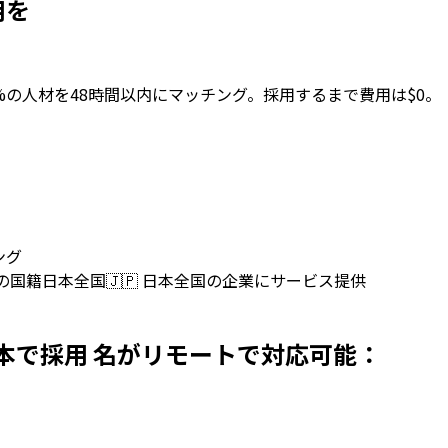
用を
上位2%の人材を48時間以内にマッチング。採用するまで費用は$0。
ング
上の国籍
日本全国
🇯🇵
日本全国の企業にサービス提供
persを日本で採用 名がリモートで対応可能：