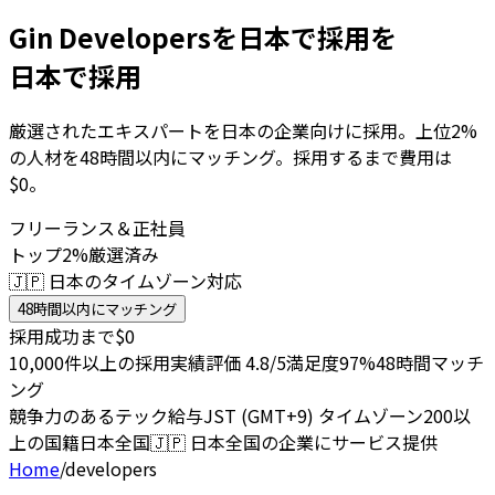
Gin Developersを日本で採用を
日本で採用
厳選されたエキスパートを日本の企業向けに採用。上位2%
の人材を48時間以内にマッチング。採用するまで費用は
$0。
フリーランス＆正社員
トップ2%厳選済み
🇯🇵 日本のタイムゾーン対応
48時間以内にマッチング
採用成功まで$0
10,000件以上の採用実績
評価 4.8/5
満足度97%
48時間マッチ
ング
競争力のあるテック給与
JST (GMT+9) タイムゾーン
200以
上の国籍
日本全国
🇯🇵
日本全国の企業にサービス提供
Home
/
developers