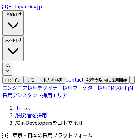
🇯🇵 JapanDev.jp
企業向け
人材向け
JA
Contact
ログイン
リモート求人を検索
48時間以内に採用開始
エンジニア採用
デザイナー採用
マーケター採用
PM採用
PjM
採用
アシスタント採用
エリア
ホーム
/
開発者を採用
/
Gin Developersを日本で採用
🇯🇵
東京・日本の採用プラットフォーム