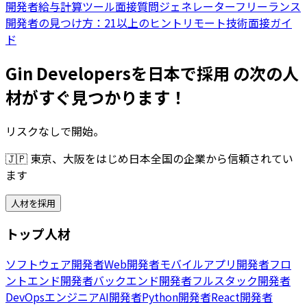
開発者給与計算ツール
面接質問ジェネレーター
フリーランス
開発者の見つけ方：21以上のヒント
リモート技術面接ガイ
ド
Gin Developersを日本で採用 の次の人
材がすぐ見つかります！
リスクなしで開始。
🇯🇵
東京、大阪をはじめ日本全国の企業から信頼されてい
ます
人材を採用
トップ人材
ソフトウェア開発者
Web開発者
モバイルアプリ開発者
フロ
ントエンド開発者
バックエンド開発者
フルスタック開発者
DevOpsエンジニア
AI開発者
Python開発者
React開発者