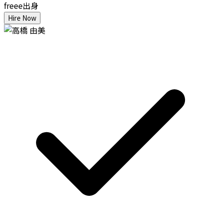
freee出身
Hire Now