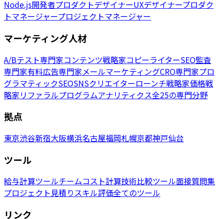
Node.js開発者
プロダクトデザイナー
UXデザイナー
プロダク
トマネージャー
プロジェクトマネージャー
マーケティング人材
A/Bテスト専門家
コンテンツ戦略家
コピーライター
SEO監査
専門家
有料広告専門家
メールマーケティング
CRO専門家
プロ
グラマティックSEO
SNSクリエイター
ローンチ戦略家
価格戦
略家
リファラルプログラム
アナリティクス
全25の専門分野
拠点
東京
渋谷
新宿
大阪
横浜
名古屋
福岡
札幌
京都
神戸
仙台
ツール
給与計算ツール
チームコスト計算
技術比較ツール
面接質問集
プロジェクト見積り
スキル評価
全てのツール
リンク